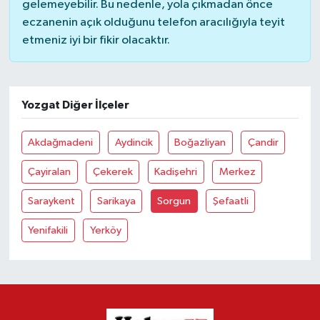
gelemeyebilir. Bu nedenle, yola çıkmadan önce
eczanenin açık olduğunu telefon aracılığıyla teyit
etmeniz iyi bir fikir olacaktır.
Yozgat Diğer İlçeler
Akdağmadeni
Aydincik
Boğazliyan
Çandir
Çayiralan
Çekerek
Kadişehri
Merkez
Saraykent
Sarikaya
Sorgun
Şefaatli
Yenifakili
Yerköy