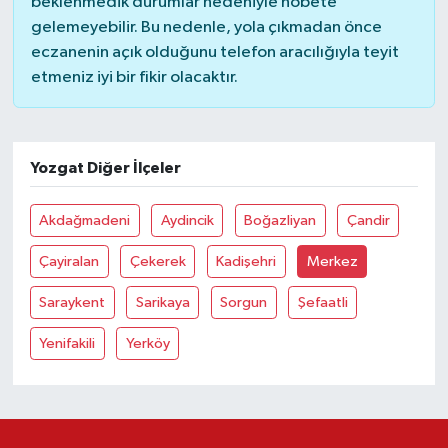
beklenmedik durumlar nedeniyle nöbete
gelemeyebilir. Bu nedenle, yola çıkmadan önce
eczanenin açık olduğunu telefon aracılığıyla teyit
etmeniz iyi bir fikir olacaktır.
Yozgat Diğer İlçeler
Akdağmadeni
Aydincik
Boğazliyan
Çandir
Çayiralan
Çekerek
Kadişehri
Merkez
Saraykent
Sarikaya
Sorgun
Şefaatli
Yenifakili
Yerköy