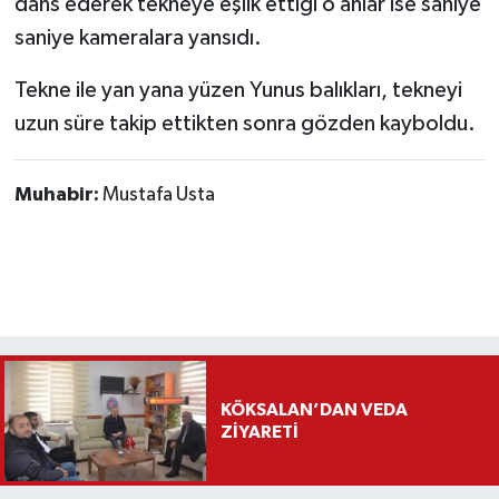
dans ederek tekneye eşlik ettiği o anlar ise saniye
saniye kameralara yansıdı.
Tekne ile yan yana yüzen Yunus balıkları, tekneyi
uzun süre takip ettikten sonra gözden kayboldu.
Muhabir:
Mustafa Usta
KÖKSALAN’DAN VEDA
ZİYARETİ