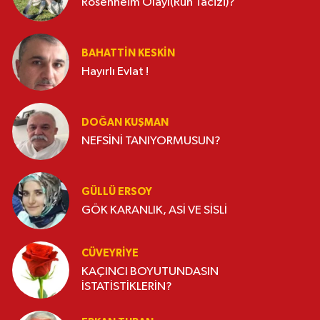
Rosenheim Olayı(Ruh Tacizi)?
BAHATTIN KESKİN
Hayırlı Evlat !
DOĞAN KUŞMAN
NEFSİNİ TANIYORMUSUN?
GÜLLÜ ERSOY
GÖK KARANLIK, ASİ VE SİSLİ
CÜVEYRIYE
KAÇINCI BOYUTUNDASIN
İSTATİSTİKLERİN?