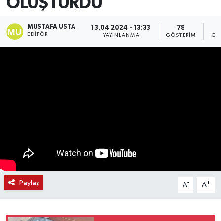
OLUŞTURDU
MUSTAFA USTA
13.04.2024 - 13:33
78
EDITÖR
YAYINLANMA
GÖSTERIM
OK
Paylaş
-
+
A
A