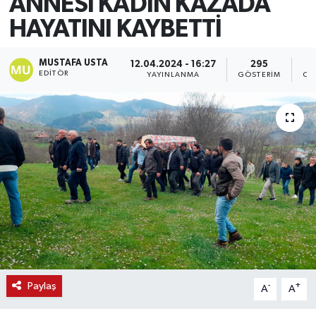
ANNESİ KADIN KAZADA
HAYATINI KAYBETTİ
MUSTAFA USTA
12.04.2024 - 16:27
295
EDITÖR
YAYINLANMA
GÖSTERIM
OK
Paylaş
-
+
A
A