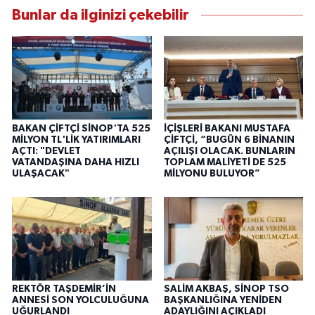
Bunlar da ilginizi çekebilir
BAKAN ÇİFTÇİ SİNOP'TA 525
İÇİŞLERİ BAKANI MUSTAFA
MİLYON TL'LİK YATIRIMLARI
ÇİFTÇİ, “BUGÜN 6 BİNANIN
AÇTI: "DEVLET
AÇILIŞI OLACAK. BUNLARIN
VATANDAŞINA DAHA HIZLI
TOPLAM MALİYETİ DE 525
ULAŞACAK"
MİLYONU BULUYOR”
REKTÖR TAŞDEMİR’İN
SALİM AKBAŞ, SİNOP TSO
ANNESİ SON YOLCULUĞUNA
BAŞKANLIĞINA YENİDEN
UĞURLANDI
ADAYLIĞINI AÇIKLADI