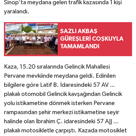
Sinop’ta meydana gelen trafik kazasında 1 kişi
yaralandı.
SAZLI AKBAŞ
GÜREŞLERİ COŞKUYLA
TAMAMLANDI
Kaza, 15.20 sıralarında Gelincik Mahallesi
Pervane mevkiinde meydana geldi. Edinilen
bilgilere göre Latif B. İdaresindeki 57 AV …
plakalı otomobil Gelincik kavşağından Gelincik
yolu istikametine dönmek isterken Pervane
rampasından şehir merkezi istikametine seyir
halinde olan İbrahim Ç. idaresindeki 57 AJJ …
plakalı motosikletle çarpıştı. Kazada motosiklet