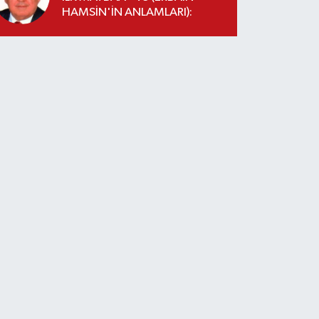
HAMSİN'İN ANLAMLARI):