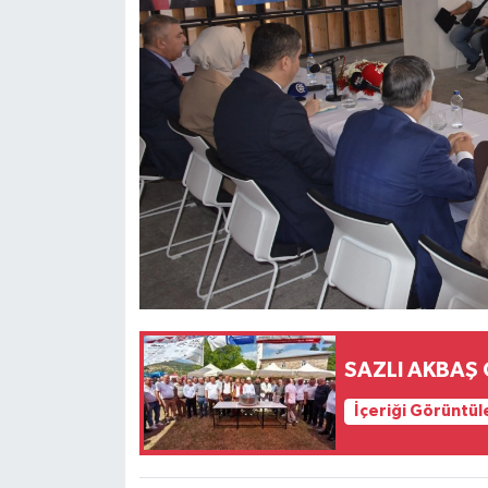
SAZLI AKBAŞ
İçeriği Görüntül