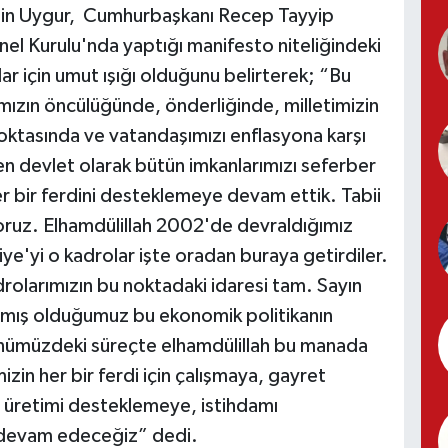
lgin Uygur, Cumhurbaşkanı Recep Tayyip
nel Kurulu'nda yaptığı manifesto niteliğindeki
 için umut ışığı olduğunu belirterek; “Bu
ızın öncülüğünde, önderliğinde, milletimizin
noktasında ve vatandaşımızı enflasyona karşı
devlet olarak bütün imkanlarımızı seferber
her bir ferdini desteklemeye devam ettik. Tabii
ruz. Elhamdülillah 2002'de devraldığımız
iye'yi o kadrolar işte oradan buraya getirdiler.
rolarımızın bu noktadaki idaresi tam. Sayın
amış olduğumuz bu ekonomik politikanın
Önümüzdeki süreçte elhamdülillah bu manada
izin her bir ferdi için çalışmaya, gayret
 üretimi desteklemeye, istihdamı
e devam edeceğiz” dedi.