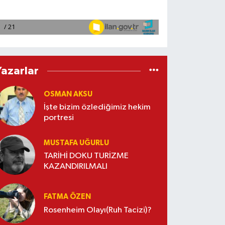
Yazarlar
OSMAN AKSU
İşte bizim özlediğimiz hekim
portresi
MUSTAFA UĞURLU
TARİHİ DOKU TURİZME
KAZANDIRILMALI
FATMA ÖZEN
Rosenheim Olayı(Ruh Tacizi)?