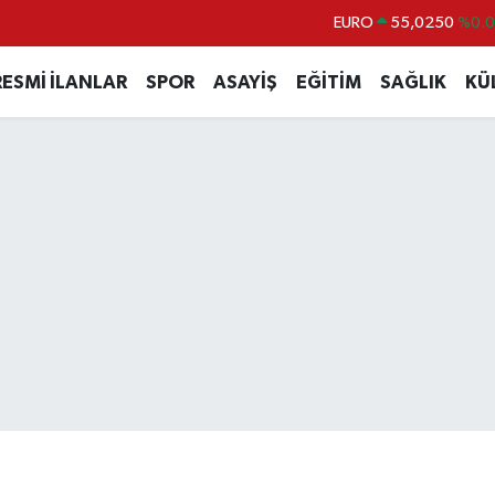
STERLİN
64,2398
%0
GRAM ALTIN
6500.87
%0.
RESMİ İLANLAR
SPOR
ASAYİŞ
EĞİTİM
SAĞLIK
KÜ
BİST100
13.799
%7
BITCOIN
64.643,95
%0.
DOLAR
47,6006
%0.
EURO
55,0250
%0.