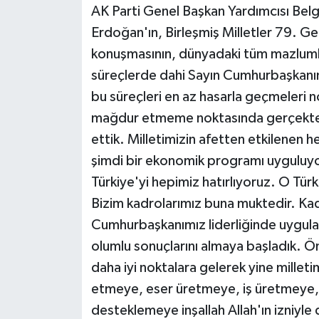
AK Parti Genel Başkan Yardımcısı Be
Erdoğan'ın, Birleşmiş Milletler 79. Ge
konuşmasının, dünyadaki tüm mazlumlar
süreçlerde dahi Sayın Cumhurbaşkanım
bu süreçleri en az hasarla geçmeleri 
mağdur etmeme noktasında gerçekten 
ettik. Milletimizin afetten etkilenen 
şimdi bir ekonomik programı uyguluyo
Türkiye'yi hepimiz hatırlıyoruz. O Türk
Bizim kadrolarımız buna muktedir. Kad
Cumhurbaşkanımız liderliğinde uygul
olumlu sonuçlarını almaya başladık. 
daha iyi noktalara gelerek yine milletim
etmeye, eser üretmeye, iş üretmeye,
desteklemeye inşallah Allah'ın izniyl