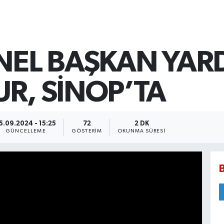
NEL BAŞKAN YARD
R, SİNOP’TA
5.09.2024 - 15:25
72
2 DK
GÜNCELLEME
GÖSTERIM
OKUNMA SÜRESI