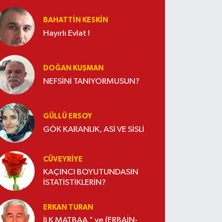
BAHATTIN KESKİN
Hayırlı Evlat !
DOĞAN KUŞMAN
NEFSİNİ TANIYORMUSUN?
GÜLLÜ ERSOY
GÖK KARANLIK, ASİ VE SİSLİ
CÜVEYRIYE
KAÇINCI BOYUTUNDASIN
İSTATİSTİKLERİN?
ERKAN TURAN
İLK MATBAA " ve (ERBAİN-