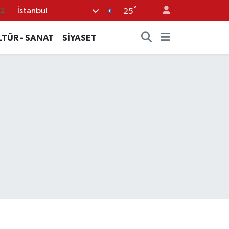
°
İstanbul
.2
25
12
LTÜR - SANAT
SİYASET
0
16
06
02