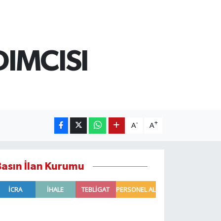
IMCISI
-
+
A
A
Basın İlan Kurumu