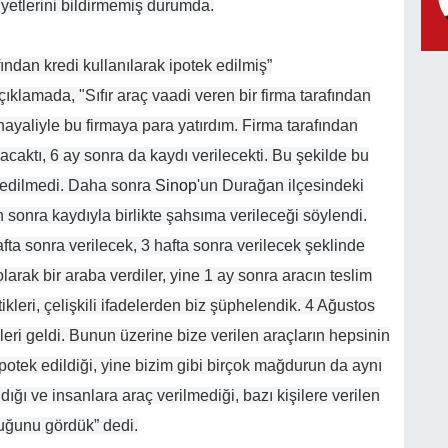
yetlerini bildirmemiş durumda.
ından kredi kullanılarak ipotek edilmiş”
klamada, "Sıfır araç vaadi veren bir firma tarafından
ayaliyle bu firmaya para yatırdım. Firma tarafından
ılacaktı, 6 ay sonra da kaydı verilecekti. Bu şekilde bu
im edilmedi. Daha sonra
Sinop
'un Durağan ilçesindeki
n sonra kaydıyla birlikte şahsıma verileceği söylendi.
fta sonra verilecek, 3 hafta sonra verilecek şeklinde
olarak bir araba verdiler, yine 1 ay sonra aracın teslim
kleri, çelişkili ifadelerden biz şüphelendik. 4 Ağustos
rleri geldi. Bunun üzerine bize verilen araçların hepsinin
potek edildiği, yine bizim gibi birçok mağdurun da aynı
ndığı ve insanlara araç verilmediği, bazı kişilere verilen
lduğunu gördük” dedi.