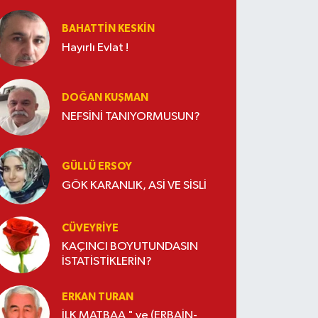
BAHATTIN KESKİN
Hayırlı Evlat !
DOĞAN KUŞMAN
NEFSİNİ TANIYORMUSUN?
GÜLLÜ ERSOY
GÖK KARANLIK, ASİ VE SİSLİ
CÜVEYRIYE
KAÇINCI BOYUTUNDASIN
İSTATİSTİKLERİN?
ERKAN TURAN
İLK MATBAA " ve (ERBAİN-