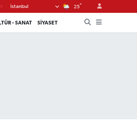
°
İstanbul
14
25
.1
LTÜR - SANAT
SİYASET
18
32
38
0