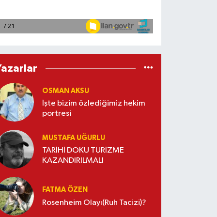
Yazarlar
OSMAN AKSU
İşte bizim özlediğimiz hekim
portresi
MUSTAFA UĞURLU
TARİHİ DOKU TURİZME
KAZANDIRILMALI
FATMA ÖZEN
Rosenheim Olayı(Ruh Tacizi)?