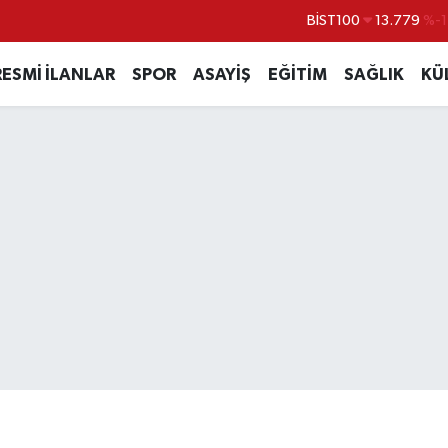
BİST100
13.779
%-
BITCOIN
64.815,30
%-0
RESMİ İLANLAR
SPOR
ASAYİŞ
EĞİTİM
SAĞLIK
KÜ
DOLAR
47,7436
%0.
EURO
55,2510
%0.
STERLİN
64,4811
%0.
GRAM ALTIN
6660.55
%