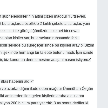
en şüphelendiklerinin altını çizen mağdur Yurtseven,
 bu araçlarda özellikle 2 farklı şirkete ait araçlar, yani
 yetkilileri ile görüştüğümüzde bize net bir cevap
e olan kişiler var, bu araçların ruhsatında farklı
çbir şekilde bu süreç içerisinde bu kişileri arayıp 'Bizim
n' şeklinde herhangi bir talepte bulunulmadı. İşin içinde
abilir, biz konunun derinlemesine araştırılmasını istiyoruz”
 iflas haberini aldık”
ğını ve azarlandığını ifade eden mağdur Ümmühan Özgün
ki amirlerden ileri gelen kişilerin araba aldıklarını
yon 200 bin lira para yatırdık. 3 ay sonra dediler ki,