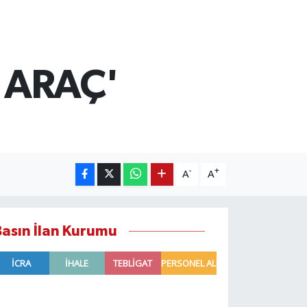
R ARAÇ'
-
+
A
A
Basın İlan Kurumu