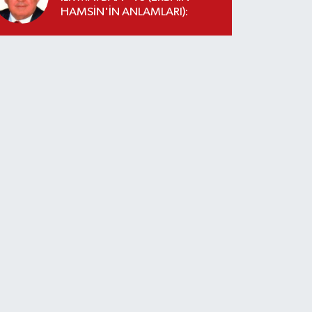
HAMSİN'İN ANLAMLARI):