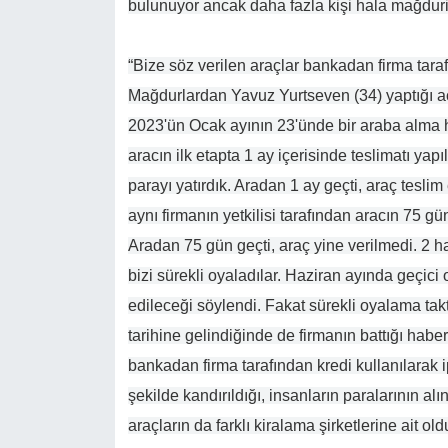
bulunuyor ancak daha fazla kişi hala mağduri
“Bize söz verilen araçlar bankadan firma taraf
Mağdurlardan Yavuz Yurtseven (34) yaptığı açı
2023'ün Ocak ayının 23'ünde bir araba alma h
aracın ilk etapta 1 ay içerisinde teslimatı yap
parayı yatırdık. Aradan 1 ay geçti, araç tesl
aynı firmanın yetkilisi tarafından aracın 75 gü
Aradan 75 gün geçti, araç yine verilmedi. 2 ha
bizi sürekli oyaladılar. Haziran ayında geçici 
edileceği söylendi. Fakat sürekli oyalama takti
tarihine gelindiğinde de firmanın battığı habe
bankadan firma tarafından kredi kullanılarak i
şekilde kandırıldığı, insanların paralarının alı
araçların da farklı kiralama şirketlerine ait o