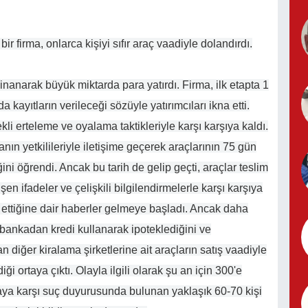
ir firma, onlarca kişiyi sıfır araç vaadiyle dolandırdı.
e inanarak büyük miktarda para yatırdı. Firma, ilk etapta 1
 kayıtların verileceği sözüyle yatırımcıları ikna etti.
li erteleme ve oyalama taktikleriyle karşı karşıya kaldı.
nın yetkilileriyle iletişime geçerek araçlarının 75 gün
ğini öğrendi. Ancak bu tarih de gelip geçti, araçlar teslim
en ifadeler ve çelişkili bilgilendirmelerle karşı karşıya
s ettiğine dair haberler gelmeye başladı. Ancak daha
 bankadan kredi kullanarak ipoteklediğini ve
an diğer kiralama şirketlerine ait araçların satış vaadiyle
ği ortaya çıktı. Olayla ilgili olarak şu an için 300'e
aya karşı suç duyurusunda bulunan yaklaşık 60-70 kişi