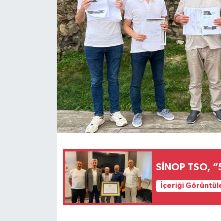
SİNOP TSO, “
İçeriği Görüntül