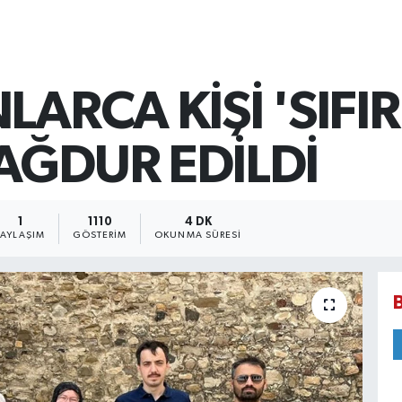
LARCA KİŞİ 'SIFI
AĞDUR EDİLDİ
1
1110
4 DK
PAYLAŞIM
GÖSTERIM
OKUNMA SÜRESI