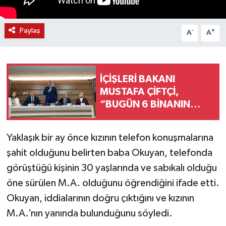
Paylaş
-
+
A
A
İÇİŞLERİ BAKANI
MUSTAFA ÇİFTÇİ,
“BUGÜN 6 BİNANIN
AÇILIŞI OLACAK.
BUNLARIN TOPLAM
Yaklaşık bir ay önce kızının telefon konuşmalarına
MALİYETİ DE 525
şahit olduğunu belirten baba Okuyan, telefonda
MİLYONU BULUYOR”
görüştüğü kişinin 30 yaşlarında ve sabıkalı olduğu
öne sürülen M.A. olduğunu öğrendiğini ifade etti.
Okuyan, iddialarının doğru çıktığını ve kızının
M.A.’nın yanında bulunduğunu söyledi.