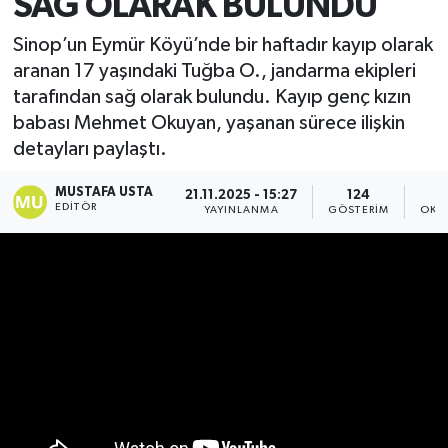
SAĞ OLARAK BULUNDU
Sinop’un Eymür Köyü’nde bir haftadır kayıp olarak
aranan 17 yaşındaki Tuğba O., jandarma ekipleri
tarafından sağ olarak bulundu. Kayıp genç kızın
babası Mehmet Okuyan, yaşanan sürece ilişkin
detayları paylaştı.
MUSTAFA USTA
21.11.2025 - 15:27
124
EDITÖR
YAYINLANMA
GÖSTERIM
OKU