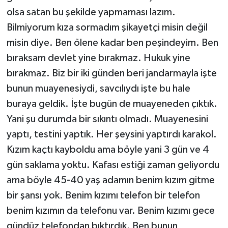
olsa satan bu şekilde yapmaması lazım.
Bilmiyorum kıza sormadım şikayetçi misin değil
misin diye. Ben ölene kadar ben peşindeyim. Ben
bıraksam devlet yine bırakmaz. Hukuk yine
bırakmaz. Biz bir iki günden beri jandarmayla işte
bunun muayenesiydi, savcılıydı işte bu hale
buraya geldik. İşte bugün de muayeneden çıktık.
Yani şu durumda bir sıkıntı olmadı. Muayenesini
yaptı, testini yaptık. Her şeysini yaptırdı karakol.
Kızım kaçtı kayboldu ama böyle yani 3 gün ve 4
gün saklama yoktu. Kafası estiği zaman geliyordu
ama böyle 45-40 yaş adamın benim kızım gitme
bir şansı yok. Benim kızımı telefon bir telefon
benim kızımın da telefonu var. Benim kızımı gece
gündüz telefondan bıktırdık. Ben bunun