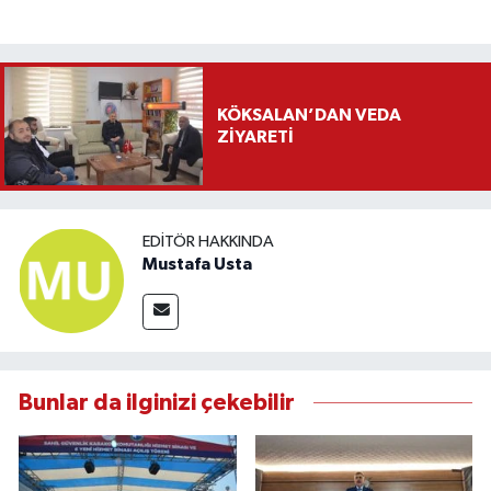
KÖKSALAN’DAN VEDA
ZİYARETİ
EDITÖR HAKKINDA
Mustafa Usta
Bunlar da ilginizi çekebilir