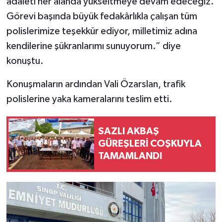
adaleti her alanda yükseltmeye devam edeceğiz.
Görevi başında büyük fedakârlıkla çalışan tüm
polislerimize teşekkür ediyor, milletimiz adına
kendilerine şükranlarımı sunuyorum.” diye
konuştu.
Konuşmaların ardından Vali Özarslan, trafik
polislerine yaka kameralarını teslim etti.
SAZLI AKBAŞ
GÜREŞLERİ COŞKUYLA
TAMAMLANDI