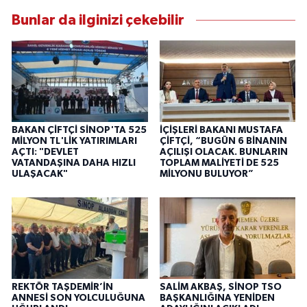
Bunlar da ilginizi çekebilir
BAKAN ÇİFTÇİ SİNOP'TA 525
İÇİŞLERİ BAKANI MUSTAFA
MİLYON TL'LİK YATIRIMLARI
ÇİFTÇİ, “BUGÜN 6 BİNANIN
AÇTI: "DEVLET
AÇILIŞI OLACAK. BUNLARIN
VATANDAŞINA DAHA HIZLI
TOPLAM MALİYETİ DE 525
ULAŞACAK"
MİLYONU BULUYOR”
REKTÖR TAŞDEMİR’İN
SALİM AKBAŞ, SİNOP TSO
ANNESİ SON YOLCULUĞUNA
BAŞKANLIĞINA YENİDEN