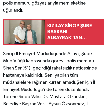
polis memuru gözyaşlarıyla memleketine
uğurlandı.
KIZILAY SİNOP ŞUBE
BAŞKANI
ALBAYRAK’TAN
GAZETECİ AKSU’YA
ZİYARET
Sinop İl Emniyet Müdürlüğünde Asayiş Şube
Müdürlüğü kadrosunda görevli polis memuru
Sinan Şen(51) ,geçirdiği rahatsızlık neticesinde
hastaneye kaldırıldı. Şen, yapılan tüm
müdahalelere rağmen kurtarılamadı.Şen için İl
Emniyet Müdürlüğü’nde tören düzenlendi.
Törene Sinop Valisi Dr. Mustafa Özarslan,
Belediye Başkan Vekili Aysun Özsönmez, İl