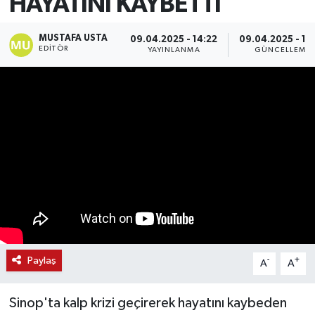
HAYATINI KAYBETTİ
MUSTAFA USTA
09.04.2025 - 14:22
09.04.2025 - 14
EDITÖR
YAYINLANMA
GÜNCELLEME
Paylaş
-
+
A
A
Sinop'ta kalp krizi geçirerek hayatını kaybeden