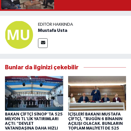
EDITÖR HAKKINDA
Mustafa Usta
Bunlar da ilginizi çekebilir
BAKAN ÇİFTÇİ SİNOP'TA 525
İÇİŞLERİ BAKANI MUSTAFA
MİLYON TL'LİK YATIRIMLARI
ÇİFTÇİ, “BUGÜN 6 BİNANIN
AÇTI: "DEVLET
AÇILIŞI OLACAK. BUNLARIN
VATANDAŞINA DAHA HIZLI
TOPLAM MALİYETİ DE 525