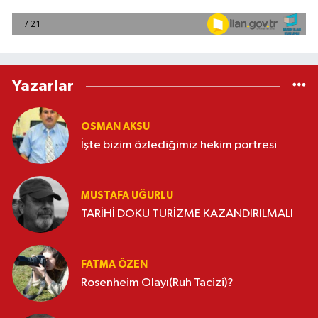
Yazarlar
OSMAN AKSU
İşte bizim özlediğimiz hekim portresi
MUSTAFA UĞURLU
TARİHİ DOKU TURİZME KAZANDIRILMALI
FATMA ÖZEN
Rosenheim Olayı(Ruh Tacizi)?