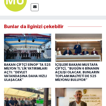
Bunlar da ilginizi çekebilir
BAKAN ÇİFTÇİ SİNOP'TA 525
İÇİŞLERİ BAKANI MUSTAFA
MİLYON TL'LİK YATIRIMLARI
ÇİFTÇİ, “BUGÜN 6 BİNANIN
AÇTI: "DEVLET
AÇILIŞI OLACAK. BUNLARIN
VATANDAŞINA DAHA HIZLI
TOPLAM MALİYETİ DE 525
ULAŞACAK"
MİLYONU BULUYOR”