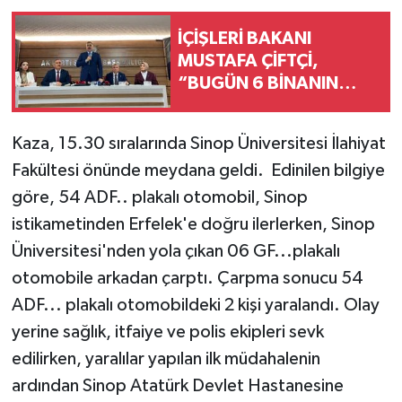
İÇİŞLERİ BAKANI
MUSTAFA ÇİFTÇİ,
“BUGÜN 6 BİNANIN
AÇILIŞI OLACAK.
BUNLARIN TOPLAM
Kaza, 15.30 sıralarında Sinop Üniversitesi İlahiyat
MALİYETİ DE 525
Fakültesi önünde meydana geldi. Edinilen bilgiye
MİLYONU BULUYOR”
göre, 54 ADF.. plakalı otomobil, Sinop
istikametinden Erfelek'e doğru ilerlerken, Sinop
Üniversitesi'nden yola çıkan 06 GF...plakalı
otomobile arkadan çarptı. Çarpma sonucu 54
ADF... plakalı otomobildeki 2 kişi yaralandı. Olay
yerine sağlık, itfaiye ve polis ekipleri sevk
edilirken, yaralılar yapılan ilk müdahalenin
ardından Sinop Atatürk Devlet Hastanesine