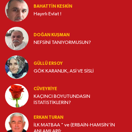
BAHATTIN KESKİN
Hayırlı Evlat !
DOĞAN KUŞMAN
NEFSİNİ TANIYORMUSUN?
GÜLLÜ ERSOY
GÖK KARANLIK, ASİ VE SİSLİ
CÜVEYRIYE
KAÇINCI BOYUTUNDASIN
İSTATİSTİKLERİN?
ERKAN TURAN
İLK MATBAA " ve (ERBAİN-HAMSİN'İN
ANLAMLARI):