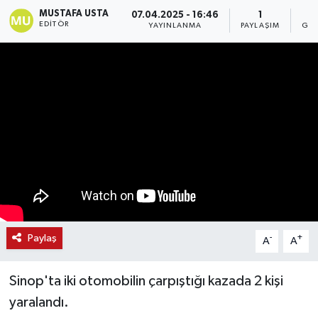
MUSTAFA USTA
07.04.2025 - 16:46
1
EDITÖR
YAYINLANMA
PAYLAŞIM
GÖS
Paylaş
-
+
A
A
Sinop'ta iki otomobilin çarpıştığı kazada 2 kişi
yaralandı.