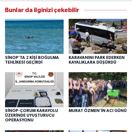
Bunlar da ilginizi çekebilir
SİNOP’TA 2 KİŞİ BOĞULMA
KARAVANINI PARK EDERKEN
TEHLİKESİ GEÇİRDİ
KAYALIKLARA DÜŞÜRDÜ
SİNOP-ÇORUM KARAYOLU
MURAT ÖZMEN’İN ACI GÜNÜ
ÜZERİNDE UYUŞTURUCU
OPERASYONU