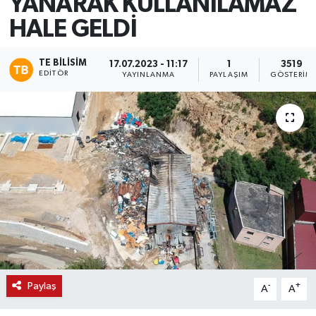
YANARAK KULLANILAMAZ
HALE GELDİ
TE BILISIM
17.07.2023 - 11:17
1
3519
EDITÖR
YAYINLANMA
PAYLAŞIM
GÖSTERIM
Paylaş
-
+
A
A