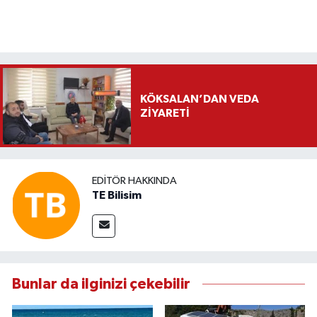
KÖKSALAN’DAN VEDA
ZİYARETİ
EDITÖR HAKKINDA
TE Bilisim
Bunlar da ilginizi çekebilir