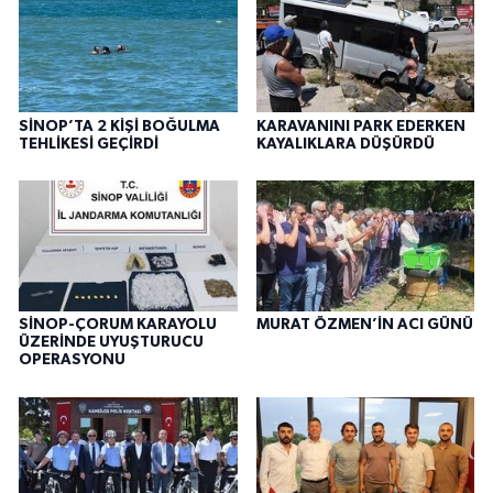
SİNOP’TA 2 KİŞİ BOĞULMA
KARAVANINI PARK EDERKEN
TEHLİKESİ GEÇİRDİ
KAYALIKLARA DÜŞÜRDÜ
SİNOP-ÇORUM KARAYOLU
MURAT ÖZMEN’İN ACI GÜNÜ
ÜZERİNDE UYUŞTURUCU
OPERASYONU