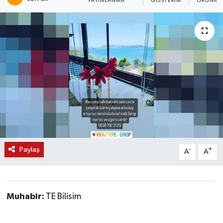
YAYINLANMA
GÖSTERIM
OKUNMA 
Paylaş
-
+
A
A
Muhabir:
TE Bilisim