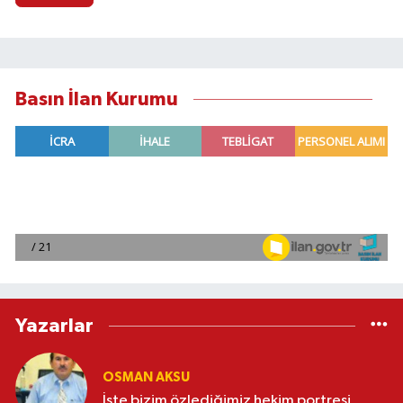
Basın İlan Kurumu
Yazarlar
OSMAN AKSU
İşte bizim özlediğimiz hekim portresi