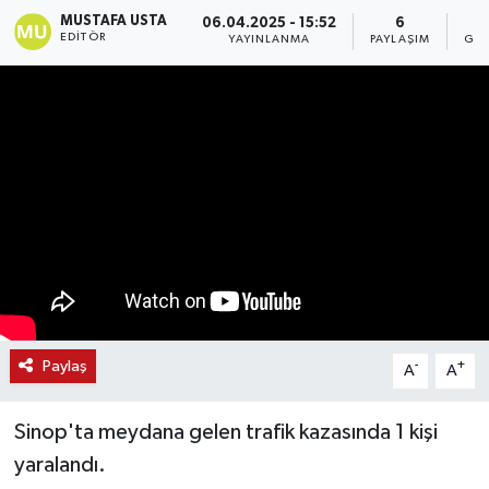
MUSTAFA USTA
06.04.2025 - 15:52
6
EDITÖR
YAYINLANMA
PAYLAŞIM
GÖS
Paylaş
-
+
A
A
Sinop'ta meydana gelen trafik kazasında 1 kişi
yaralandı.