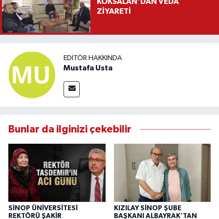
KÖKSALAN’DAN VEDA
ZİYARETİ
EDITÖR HAKKINDA
Mustafa Usta
Bunlar da ilginizi çekebilir
SİNOP ÜNİVERSİTESİ
KIZILAY SİNOP ŞUBE
REKTÖRÜ ŞAKİR
BAŞKANI ALBAYRAK’TAN