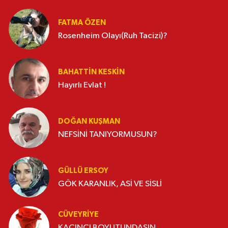
FATMA ÖZEN
Rosenheim Olayı(Ruh Tacizi)?
BAHATTIN KESKİN
Hayırlı Evlat !
DOĞAN KUŞMAN
NEFSİNİ TANIYORMUSUN?
GÜLLÜ ERSOY
GÖK KARANLIK, ASİ VE SİSLİ
CÜVEYRIYE
KAÇINCI BOYUTUNDASIN