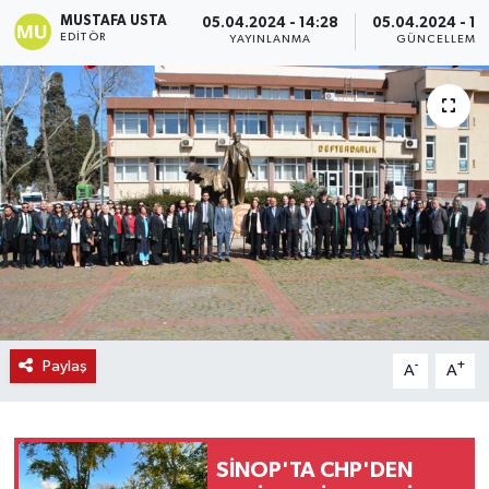
MUSTAFA USTA
05.04.2024 - 14:28
05.04.2024 - 14
EDITÖR
YAYINLANMA
GÜNCELLEME
Paylaş
-
+
A
A
SİNOP'TA CHP'DEN