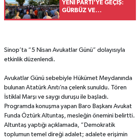
YENİ PARTİ'YE GEÇİŞ:
GÜRBÜZ VE
YALÇINKAYA'DAN
DEMOKRASİ VURGUSU
Sinop’ta “5 Nisan Avukatlar Günü” dolayısıyla
etkinlik düzenlendi.
Avukatlar Günü sebebiyle Hükümet Meydanında
bulunan Atatürk Anıtı’na çelenk sunuldu. Tören
İstiklal Marşı ve saygı duruşu ile başladı.
Programda konuşma yapan Baro Başkanı Avukat
Funda Öztürk Altuntaş, mesleğin önemini belirtti.
Altuntaş yaptığı açıklamada, “Demokratik
toplumun temel direği adalet; adalete erişimin