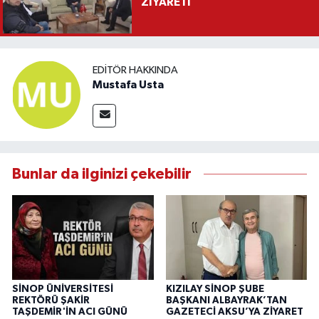
ZİYARETİ
EDITÖR HAKKINDA
Mustafa Usta
Bunlar da ilginizi çekebilir
SİNOP ÜNİVERSİTESİ
KIZILAY SİNOP ŞUBE
REKTÖRÜ ŞAKİR
BAŞKANI ALBAYRAK’TAN
TAŞDEMİR'İN ACI GÜNÜ
GAZETECİ AKSU’YA ZİYARET