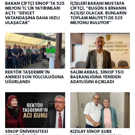
BAKAN ÇİFTÇİ SİNOP'TA 525
İÇİŞLERİ BAKANI MUSTAFA
MİLYON TL'LİK YATIRIMLARI
ÇİFTÇİ, “BUGÜN 6 BİNANIN
AÇTI: "DEVLET
AÇILIŞI OLACAK. BUNLARIN
VATANDAŞINA DAHA HIZLI
TOPLAM MALİYETİ DE 525
ULAŞACAK"
MİLYONU BULUYOR”
REKTÖR TAŞDEMİR’İN
SALİM AKBAŞ, SİNOP TSO
ANNESİ SON YOLCULUĞUNA
BAŞKANLIĞINA YENİDEN
UĞURLANDI
ADAYLIĞINI AÇIKLADI
SİNOP ÜNİVERSİTESİ
KIZILAY SİNOP ŞUBE