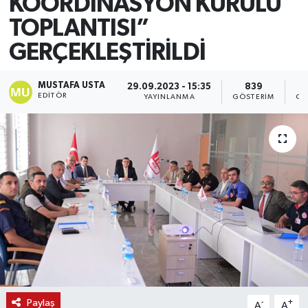
KOORDİNASYON KURULU
TOPLANTISI”
GERÇEKLEŞTİRİLDİ
MUSTAFA USTA
29.09.2023 - 15:35
839
EDITÖR
YAYINLANMA
GÖSTERIM
OK
Paylaş
-
+
A
A