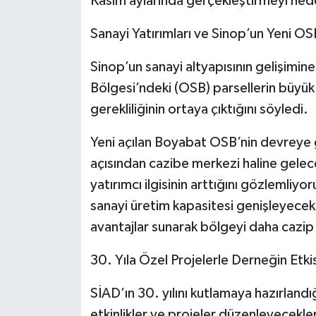
Kasım aylarında gerçekleştirmeyi hed
Sanayi Yatırımları ve Sinop’un Yeni OS
Sinop’un sanayi altyapısının gelişimi
Bölgesi’ndeki (OSB) parsellerin büyük
gerekliliğinin ortaya çıktığını söyledi.
Yeni açılan Boyabat OSB’nin devreye gi
açısından cazibe merkezi haline gelec
yatırımcı ilgisinin arttığını gözlemli
sanayi üretim kapasitesi genişleyecek.
avantajlar sunarak bölgeyi daha cazip 
30. Yıla Özel Projelerle Derneğin Etki
SİAD’ın 30. yılını kutlamaya hazırland
etkinlikler ve projeler düzenleyecekler