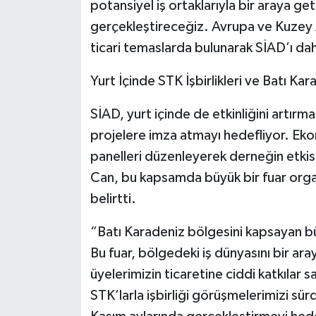
potansiyel iş ortaklarıyla bir araya g
gerçekleştireceğiz. Avrupa ve Kuzey A
ticari temaslarda bulunarak SİAD’ı da
Yurt İçinde STK İşbirlikleri ve Batı Kar
SİAD, yurt içinde de etkinliğini artırmak
projelere imza atmayı hedefliyor. Ekon
panelleri düzenleyerek derneğin etkis
Can, bu kapsamda büyük bir fuar organ
belirtti.
“Batı Karadeniz bölgesini kapsayan bü
Bu fuar, bölgedeki iş dünyasını bir a
üyelerimizin ticaretine ciddi katkılar s
STK’larla işbirliği görüşmelerimizi s