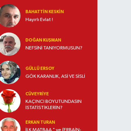
BAHATTIN KESKİN
Hayırlı Evlat !
DOĞAN KUŞMAN
NEFSİNİ TANIYORMUSUN?
GÜLLÜ ERSOY
GÖK KARANLIK, ASİ VE SİSLİ
CÜVEYRIYE
KAÇINCI BOYUTUNDASIN
İSTATİSTİKLERİN?
ERKAN TURAN
İLK MATBAA " ve (ERBAİN-