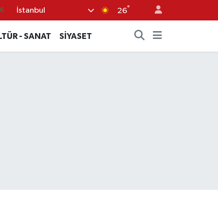
°
İstanbul
06
26
.1
LTÜR - SANAT
SİYASET
21
39
0
66