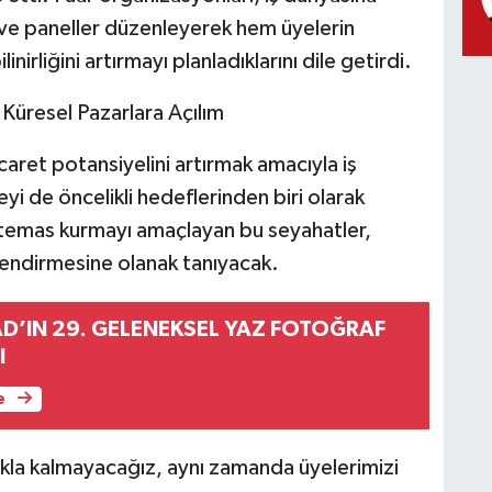
ı ve paneller düzenleyerek hem üyelerin
irliğini artırmayı planladıklarını dile getirdi.
e Küresel Pazarlara Açılım
icaret potansiyelini artırmak amacıyla iş
yi de öncelikli hedeflerinden biri olarak
temas kurmayı amaçlayan bu seyahatler,
çlendirmesine olanak tanıyacak.
AD’IN 29. GELENEKSEL YAZ FOTOĞRAF
I
e
kla kalmayacağız, aynı zamanda üyelerimizi