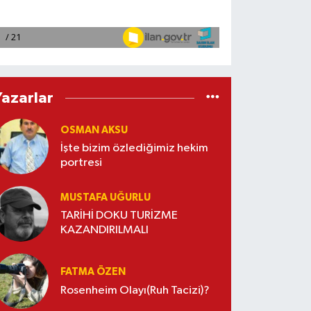
Yazarlar
OSMAN AKSU
İşte bizim özlediğimiz hekim
portresi
MUSTAFA UĞURLU
TARİHİ DOKU TURİZME
KAZANDIRILMALI
FATMA ÖZEN
Rosenheim Olayı(Ruh Tacizi)?