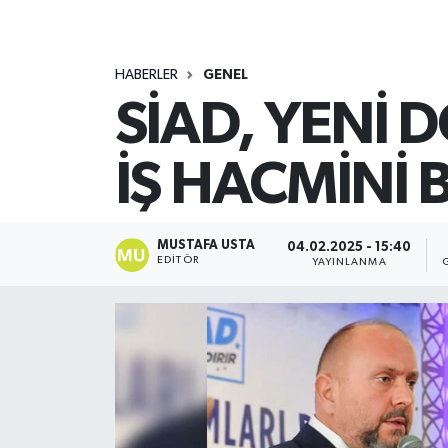
HABERLER
GENEL
SİAD, YENİ 
İŞ HACMİNİ
MUSTAFA USTA
04.02.2025 - 15:40
EDITÖR
YAYINLANMA