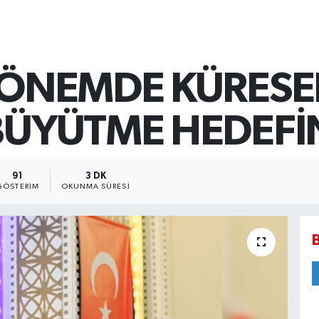
DÖNEMDE KÜRESEL
 BÜYÜTME HEDEF
91
3 DK
GÖSTERIM
OKUNMA SÜRESI