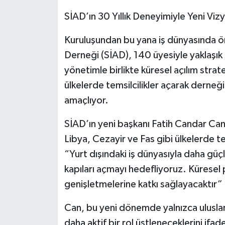
SİAD’ın 30 Yıllık Deneyimiyle Yeni Viz
Kuruluşundan bu yana iş dünyasında öne
Derneği (SİAD), 140 üyesiyle yaklaşık 
yönetimle birlikte küresel açılım strat
ülkelerde temsilcilikler açarak derneğin 
amaçlıyor.
SİAD’ın yeni başkanı Fatih Candar Can
Libya, Cezayir ve Fas gibi ülkelerde tem
“Yurt dışındaki iş dünyasıyla daha güç
kapıları açmayı hedefliyoruz. Küresel 
genişletmelerine katkı sağlayacaktır”
Can, bu yeni dönemde yalnızca uluslar
daha aktif bir rol üstleneceklerini ifad