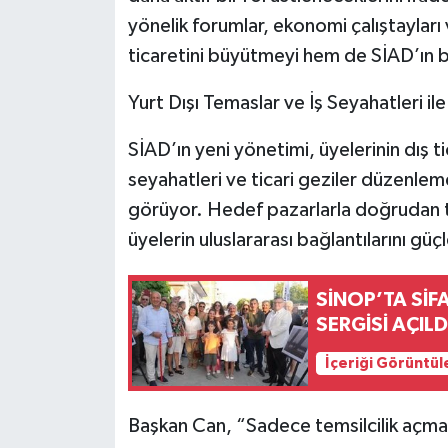
yönelik forumlar, ekonomi çalıştaylar
ticaretini büyütmeyi hem de SİAD’ın bilin
Yurt Dışı Temaslar ve İş Seyahatleri il
SİAD’ın yeni yönetimi, üyelerinin dış t
seyahatleri ve ticari geziler düzenleme
görüyor. Hedef pazarlarla doğrudan 
üyelerin uluslararası bağlantılarını gü
SİNOP’TA SİF
SERGİSİ AÇILD
İçeriği Görüntül
Başkan Can, “Sadece temsilcilik açma