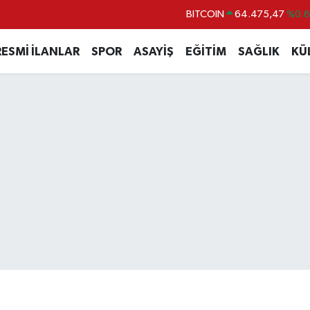
DOLAR
47,5986
%0.
EURO
55,0700
%0
RESMİ İLANLAR
SPOR
ASAYİŞ
EĞİTİM
SAĞLIK
KÜ
STERLİN
64,2438
%0.
GRAM ALTIN
6518.23
%0.
BİST100
13.703
%
BITCOIN
64.475,47
%0.