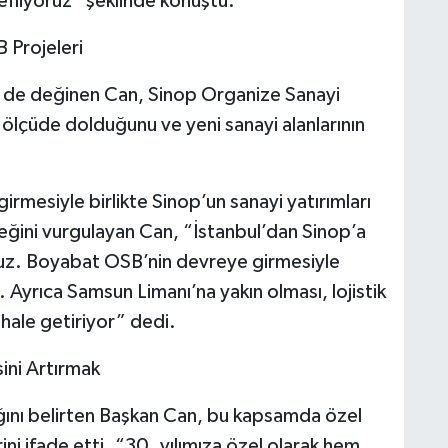
efliyoruz” şeklinde konuştu.
B Projeleri
ne de değinen Can, Sinop Organize Sanayi
 ölçüde dolduğunu ve yeni sanayi alanlarının
rmesiyle birlikte Sinop’un sanayi yatırımları
eğini vurgulayan Can, “İstanbul’dan Sinop’a
yoruz. Boyabat OSB’nin devreye girmesiyle
 Ayrıca Samsun Limanı’na yakın olması, lojistik
hale getiriyor” dedi.
sini Artırmak
ığını belirten Başkan Can, bu kapsamda özel
ini ifade etti. “30. yılımıza özel olarak hem