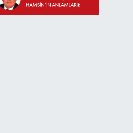
HAMSİN'İN ANLAMLARI):