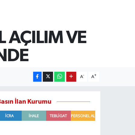
 AÇILIM VE
İNDE
-
+
A
A
Basın İlan Kurumu