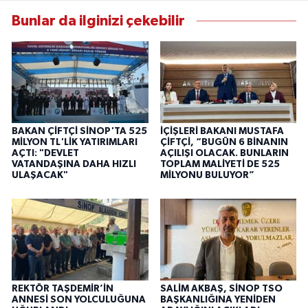
Bunlar da ilginizi çekebilir
BAKAN ÇİFTÇİ SİNOP'TA 525
İÇİŞLERİ BAKANI MUSTAFA
MİLYON TL'LİK YATIRIMLARI
ÇİFTÇİ, “BUGÜN 6 BİNANIN
AÇTI: "DEVLET
AÇILIŞI OLACAK. BUNLARIN
VATANDAŞINA DAHA HIZLI
TOPLAM MALİYETİ DE 525
ULAŞACAK"
MİLYONU BULUYOR”
REKTÖR TAŞDEMİR’İN
SALİM AKBAŞ, SİNOP TSO
ANNESİ SON YOLCULUĞUNA
BAŞKANLIĞINA YENİDEN