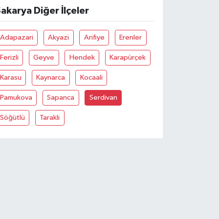
akarya Diğer İlçeler
Adapazari
Akyazi
Arifiye
Erenler
Ferizli
Geyve
Hendek
Karapürçek
Karasu
Kaynarca
Kocaali
Pamukova
Sapanca
Serdivan
Söğütlü
Tarakli