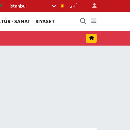
°
İstanbul
6
24
5
LTÜR - SANAT
SİYASET
8
2
4
0