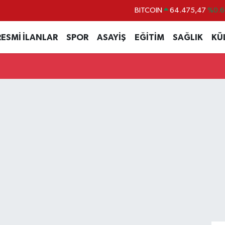
BITCOIN
64.475,47
%0.6
DOLAR
47,5971
%0.0
RESMİ İLANLAR
SPOR
ASAYİŞ
EĞİTİM
SAĞLIK
KÜ
EURO
55,1336
%0.1
STERLİN
64,2534
%0.2
GRAM ALTIN
6527.85
%0.5
BİST100
13.703
%