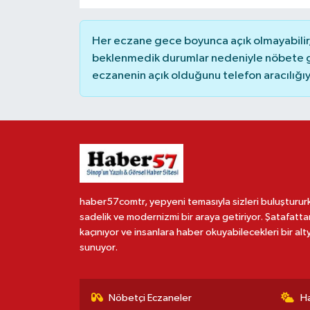
Her eczane gece boyunca açık olmayabilir, 
beklenmedik durumlar nedeniyle nöbete g
eczanenin açık olduğunu telefon aracılığıyla 
haber57comtr, yepyeni temasıyla sizleri buluşturur
sadelik ve modernizmi bir araya getiriyor. Şatafatta
kaçınıyor ve insanlara haber okuyabilecekleri bir alt
sunuyor.
Nöbetçi Eczaneler
H