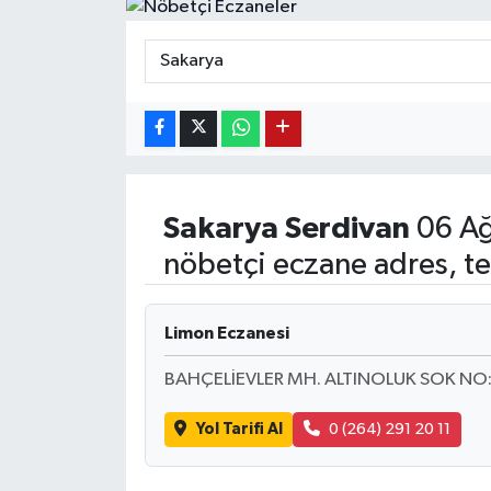
Sakarya
Serdivan
06 Ağ
nöbetçi eczane adres, te
Limon Eczanesi
BAHÇELİEVLER MH. ALTINOLUK SOK NO:
Yol Tarifi Al
0 (264) 291 20 11