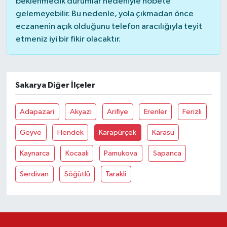
beklenmedik durumlar nedeniyle nöbete
gelemeyebilir. Bu nedenle, yola çıkmadan önce
eczanenin açık olduğunu telefon aracılığıyla teyit
etmeniz iyi bir fikir olacaktır.
Sakarya Diğer İlçeler
Adapazari
Akyazi
Arifiye
Erenler
Ferizli
Geyve
Hendek
Karapürçek
Karasu
Kaynarca
Kocaali
Pamukova
Sapanca
Serdivan
Söğütlü
Tarakli