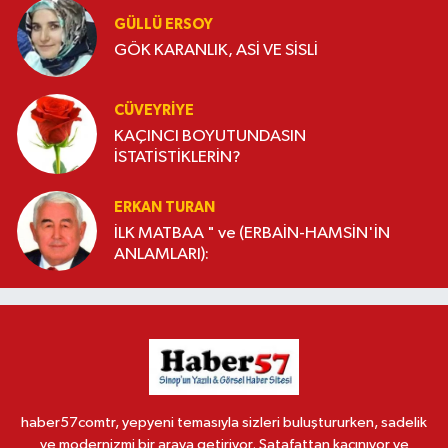
GÜLLÜ ERSOY
GÖK KARANLIK, ASİ VE SİSLİ
CÜVEYRIYE
KAÇINCI BOYUTUNDASIN
İSTATİSTİKLERİN?
ERKAN TURAN
İLK MATBAA " ve (ERBAİN-HAMSİN'İN
ANLAMLARI):
haber57comtr, yepyeni temasıyla sizleri buluştururken, sadelik
ve modernizmi bir araya getiriyor. Şatafattan kaçınıyor ve