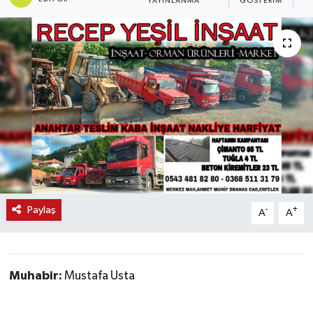
YAYINLANMA
GÖSTERIM
O
Paylaş
-
+
A
A
Muhabir:
Mustafa Usta