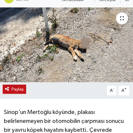
YAYINLANMA
PAYLAŞIM
GÖS
Paylaş
-
+
A
A
Sinop'un Mertoğlu köyünde, plakası
belirlenemeyen bir otomobilin çarpması sonucu
bir yavru köpek hayatını kaybetti. Çevrede