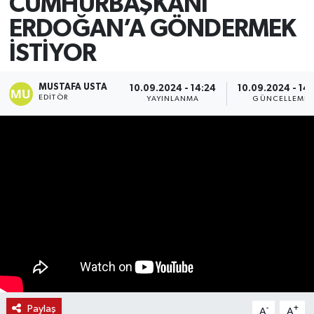
CUMHURBAŞKANI
ERDOĞAN’A GÖNDERMEK
İSTİYOR
MUSTAFA USTA
10.09.2024 - 14:24
10.09.2024 - 14
EDITÖR
YAYINLANMA
GÜNCELLEME
Paylaş
-
+
A
A