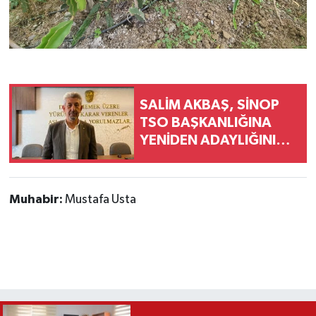
SALİM AKBAŞ, SİNOP
TSO BAŞKANLIĞINA
YENİDEN ADAYLIĞINI
AÇIKLADI
Muhabir:
Mustafa Usta