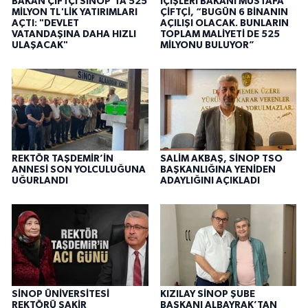
BAKAN ÇİFTÇİ SİNOP'TA 525
İÇİŞLERİ BAKANI MUSTAFA
MİLYON TL'LİK YATIRIMLARI
ÇİFTÇİ, “BUGÜN 6 BİNANIN
AÇTI: "DEVLET
AÇILIŞI OLACAK. BUNLARIN
VATANDAŞINA DAHA HIZLI
TOPLAM MALİYETİ DE 525
ULAŞACAK"
MİLYONU BULUYOR”
REKTÖR TAŞDEMİR’İN
SALİM AKBAŞ, SİNOP TSO
ANNESİ SON YOLCULUĞUNA
BAŞKANLIĞINA YENİDEN
UĞURLANDI
ADAYLIĞINI AÇIKLADI
SİNOP ÜNİVERSİTESİ
KIZILAY SİNOP ŞUBE
REKTÖRÜ ŞAKİR
BAŞKANI ALBAYRAK’TAN