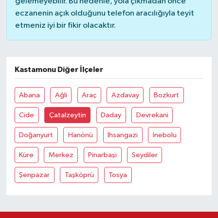
gelemeyebilir. Bu nedenle, yola çıkmadan önce
eczanenin açık olduğunu telefon aracılığıyla teyit
etmeniz iyi bir fikir olacaktır.
Kastamonu Diğer İlçeler
Abana
Ağli
Araç
Azdavay
Bozkurt
Cide
Çatalzeytin
Daday
Devrekani
Doğanyurt
Hanönü
İhsangazi
İnebolu
Küre
Merkez
Pinarbaşi
Seydiler
Şenpazar
Taşköprü
Tosya