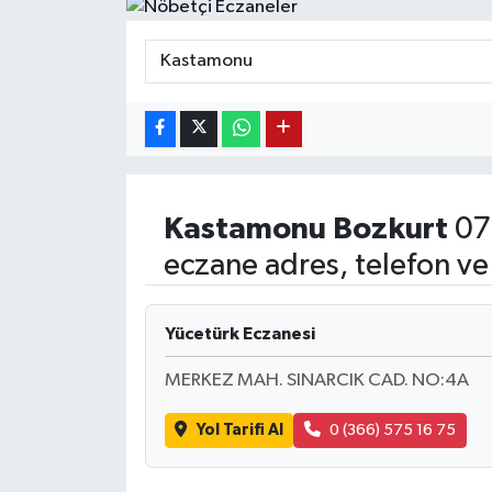
Kastamonu
Bozkurt
07
eczane adres, telefon ve
Yücetürk Eczanesi
MERKEZ MAH. SINARCIK CAD. NO:4A
Yol Tarifi Al
0 (366) 575 16 75