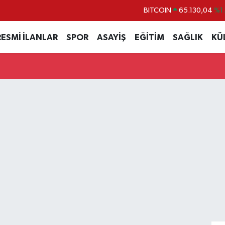
BITCOIN
65.130,04
%1
DOLAR
47,7106
%0.
RESMİ İLANLAR
SPOR
ASAYİŞ
EĞİTİM
SAĞLIK
KÜ
EURO
55,1652
%0.
STERLİN
64,4046
%0.
GRAM ALTIN
6618.49
%2.
BİST100
13.773
%-