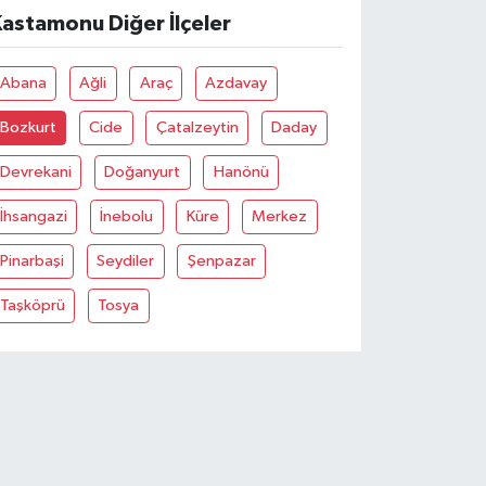
astamonu Diğer İlçeler
Abana
Ağli
Araç
Azdavay
Bozkurt
Cide
Çatalzeytin
Daday
Devrekani
Doğanyurt
Hanönü
İhsangazi
İnebolu
Küre
Merkez
Pinarbaşi
Seydiler
Şenpazar
Taşköprü
Tosya