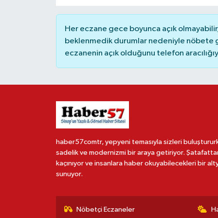
Her eczane gece boyunca açık olmayabilir, 
beklenmedik durumlar nedeniyle nöbete g
eczanenin açık olduğunu telefon aracılığıyla 
haber57comtr, yepyeni temasıyla sizleri buluşturur
sadelik ve modernizmi bir araya getiriyor. Şatafatta
kaçınıyor ve insanlara haber okuyabilecekleri bir alt
sunuyor.
Nöbetçi Eczaneler
H