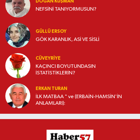
DOĞAN KUŞMAN
NEFSİNİ TANIYORMUSUN?
GÜLLÜ ERSOY
GÖK KARANLIK, ASİ VE SİSLİ
CÜVEYRIYE
KAÇINCI BOYUTUNDASIN
İSTATİSTİKLERİN?
ERKAN TURAN
İLK MATBAA " ve (ERBAİN-HAMSİN'İN
ANLAMLARI):