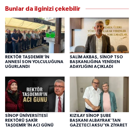
Bunlar da ilginizi çekebilir
REKTÖR TAŞDEMİR’İN
SALİM AKBAŞ, SİNOP TSO
ANNESİ SON YOLCULUĞUNA
BAŞKANLIĞINA YENİDEN
UĞURLANDI
ADAYLIĞINI AÇIKLADI
SİNOP ÜNİVERSİTESİ
KIZILAY SİNOP ŞUBE
REKTÖRÜ ŞAKİR
BAŞKANI ALBAYRAK’TAN
TAŞDEMİR'İN ACI GÜNÜ
GAZETECİ AKSU’YA ZİYARET