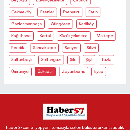
Beyoğlu
Büyükçekmece
Çatalca
Çekmeköy
Esenler
Esenyurt
Fatih
Gaziosmanpaşa
Güngören
Kadiköy
Kağithane
Kartal
Küçükçekmece
Maltepe
Pendik
Sancaktepe
Sariyer
Silivri
Sultanbeyli
Sultangazi
Şile
Şişli
Tuzla
Ümraniye
Üsküdar
Zeytinburnu
Eyüp
haber57comtr, yepyeni temasıyla sizleri buluştururken, sadelik