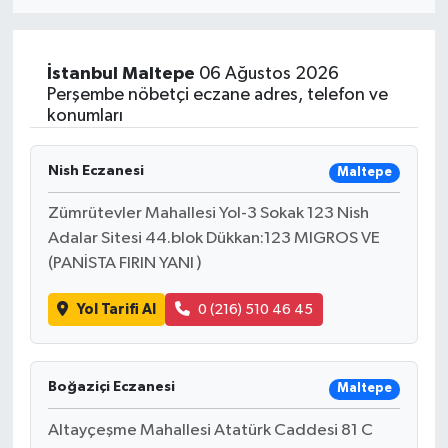
İstanbul
Maltepe
06 Ağustos 2026
Perşembe nöbetçi eczane adres, telefon ve
konumları
Nish Eczanesi
Maltepe
Zümrütevler Mahallesi Yol-3 Sokak 123 Nish
Adalar Sitesi 44.blok Dükkan:123 MIGROS VE
(PANİSTA FIRIN YANI )
Yol Tarifi Al
0 (216) 510 46 45
Boğaziçi Eczanesi
Maltepe
Altayçeşme Mahallesi Atatürk Caddesi 81 C