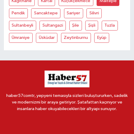
Kağithane
Kartal
Küçükçekmece
Maltepe
Pendik
Sancaktepe
Sariyer
Silivri
Sultanbeyli
Sultangazi
Şile
Şişli
Tuzla
Ümraniye
Üsküdar
Zeytinburnu
Eyüp
haber57comtr, yepyeni temasıyla sizleri buluştururken, sadelik
ve modernizmi bir araya getiriyor. Şatafattan kaçınıyor ve
insanlara haber okuyabilecekleri bir altyapı sunuyor.