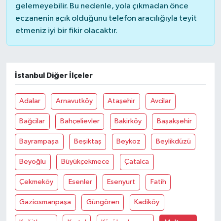
gelemeyebilir. Bu nedenle, yola çıkmadan önce
eczanenin açık olduğunu telefon aracılığıyla teyit
etmeniz iyi bir fikir olacaktır.
İstanbul Diğer İlçeler
Adalar
Arnavutköy
Ataşehir
Avcilar
Bağcilar
Bahçelievler
Bakirköy
Başakşehir
Bayrampaşa
Beşiktaş
Beykoz
Beylikdüzü
Beyoğlu
Büyükçekmece
Çatalca
Çekmeköy
Esenler
Esenyurt
Fatih
Gaziosmanpaşa
Güngören
Kadiköy