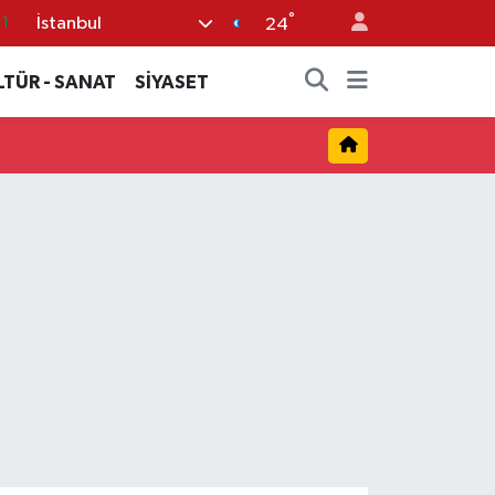
°
İstanbul
24
2
8
LTÜR - SANAT
SİYASET
2
6
4