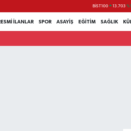
BITCOIN
64.927,78
%1.3
DOLAR
47,5894
%0.0
RESMİ İLANLAR
SPOR
ASAYİŞ
EĞİTİM
SAĞLIK
KÜ
EURO
55,0398
%-0.0
STERLİN
64,1581
%0.1
GRAM ALTIN
6508.83
%4.4