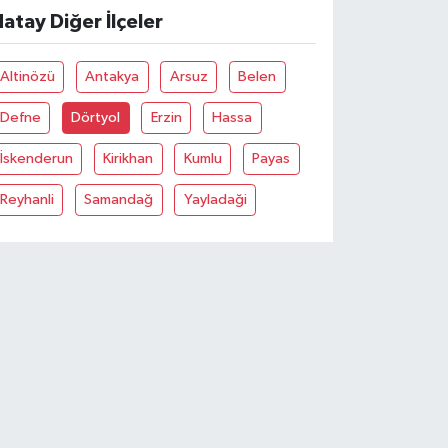
atay Diğer İlçeler
Altinözü
Antakya
Arsuz
Belen
Defne
Dörtyol
Erzin
Hassa
İskenderun
Kirikhan
Kumlu
Payas
Reyhanli
Samandağ
Yayladaği