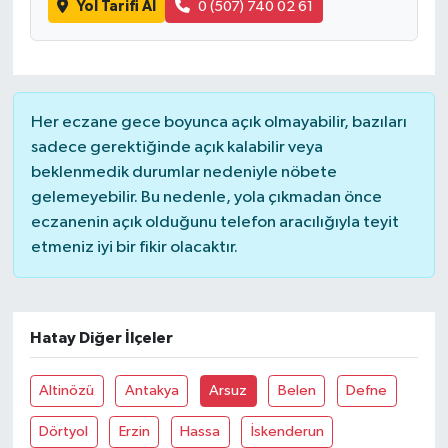
Yol Tarifi Al
0 (507) 740 02 61
Her eczane gece boyunca açık olmayabilir, bazıları
sadece gerektiğinde açık kalabilir veya
beklenmedik durumlar nedeniyle nöbete
gelemeyebilir. Bu nedenle, yola çıkmadan önce
eczanenin açık olduğunu telefon aracılığıyla teyit
etmeniz iyi bir fikir olacaktır.
Hatay Diğer İlçeler
Altinözü
Antakya
Arsuz
Belen
Defne
Dörtyol
Erzin
Hassa
İskenderun