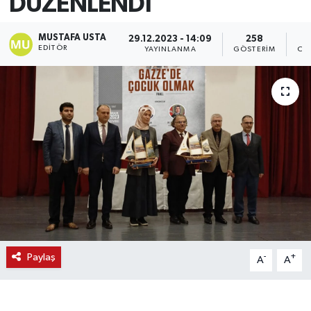
DÜZENLENDİ
MUSTAFA USTA
29.12.2023 - 14:09
258
EDITÖR
YAYINLANMA
GÖSTERIM
OK
Paylaş
-
+
A
A