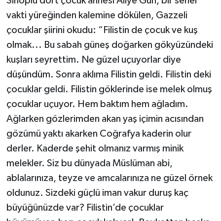
Sinoplu dört çocuk annesi Aliye Gün, bir seher
vakti yüreğinden kalemine dökülen, Gazzeli
çocuklar şiirini okudu: “Filistin de çocuk ve kuş
olmak... Bu sabah güneş doğarken gökyüzündeki
kuşları seyrettim. Ne güzel uçuyorlar diye
düşündüm. Sonra aklıma Filistin geldi. Filistin deki
çocuklar geldi. Filistin göklerinde ise melek olmuş
çocuklar uçuyor. Hem baktım hem ağladım.
Ağlarken gözlerimden akan yaş içimin acısından
gözümü yaktı akarken Coğrafya kaderin olur
derler. Kaderde şehit olmanız varmış minik
melekler. Siz bu dünyada Müslüman abi,
ablalarınıza, teyze ve amcalarınıza ne güzel örnek
oldunuz. Sizdeki güçlü iman vakur duruş kaç
büyüğünüzde var? Filistin’de çocuklar