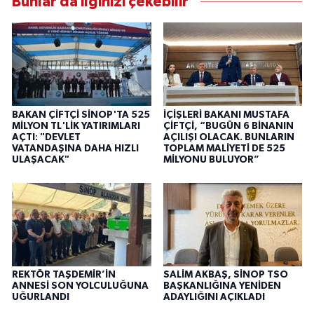
Bunlar da ilginizi çekebilir
BAKAN ÇİFTÇİ SİNOP'TA 525
İÇİŞLERİ BAKANI MUSTAFA
MİLYON TL'LİK YATIRIMLARI
ÇİFTÇİ, “BUGÜN 6 BİNANIN
AÇTI: "DEVLET
AÇILIŞI OLACAK. BUNLARIN
VATANDAŞINA DAHA HIZLI
TOPLAM MALİYETİ DE 525
ULAŞACAK"
MİLYONU BULUYOR”
REKTÖR TAŞDEMİR’İN
SALİM AKBAŞ, SİNOP TSO
ANNESİ SON YOLCULUĞUNA
BAŞKANLIĞINA YENİDEN
UĞURLANDI
ADAYLIĞINI AÇIKLADI