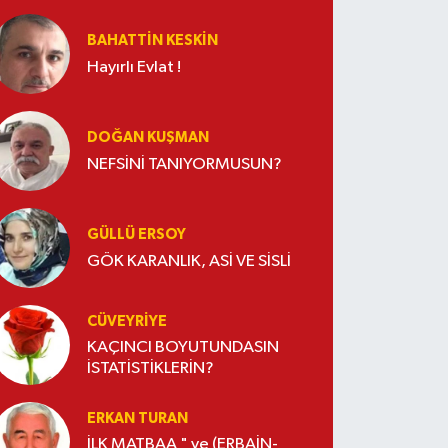
BAHATTIN KESKİN
Hayırlı Evlat !
DOĞAN KUŞMAN
NEFSİNİ TANIYORMUSUN?
GÜLLÜ ERSOY
GÖK KARANLIK, ASİ VE SİSLİ
CÜVEYRIYE
KAÇINCI BOYUTUNDASIN
İSTATİSTİKLERİN?
ERKAN TURAN
İLK MATBAA " ve (ERBAİN-