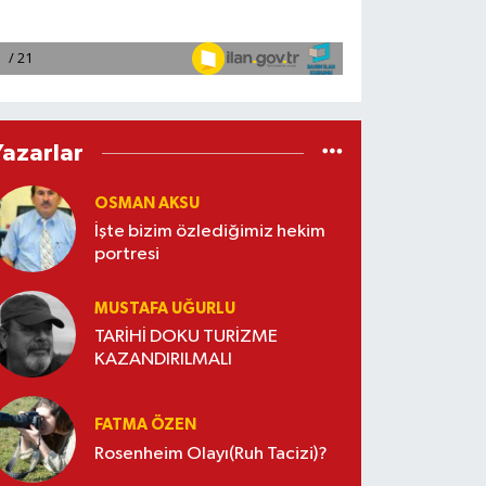
Yazarlar
OSMAN AKSU
İşte bizim özlediğimiz hekim
portresi
MUSTAFA UĞURLU
TARİHİ DOKU TURİZME
KAZANDIRILMALI
FATMA ÖZEN
Rosenheim Olayı(Ruh Tacizi)?