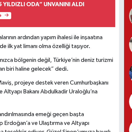
5 YILDIZLI ODA” UNVANINI ALDI
e
arının ardından yapım ihalesi ile inşaatına
e ilk yat limanı olma özelliği taşıyor.
lnızca bölgenin değil, Türkiye’nin deniz turizmi
n biri haline gelecek” dedi.
m Maviş, projeye destek veren Cumhurbaşkanı
 Altyapı Bakanı Abdulkadir Uraloğlu’na
andırılmasında emeği geçen başta
 Erdoğan’a ve Ulaştırma ve Altyapı