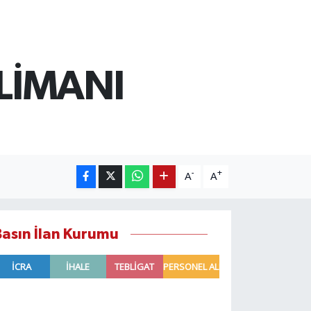
 LİMANI
-
+
A
A
Basın İlan Kurumu