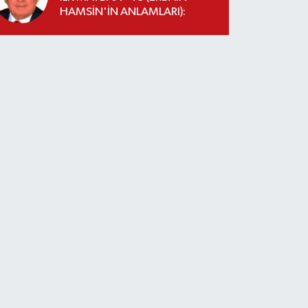
HAMSİN'İN ANLAMLARI):