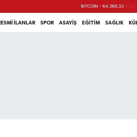
BITCOIN
64.360,53
%-0.
DOLAR
47,7069
%0.
RESMİ İLANLAR
SPOR
ASAYİŞ
EĞİTİM
SAĞLIK
KÜ
EURO
55,0265
%0.
STERLİN
64,1897
%0.
GRAM ALTIN
6574.81
%1.
BİST100
13.887
%6