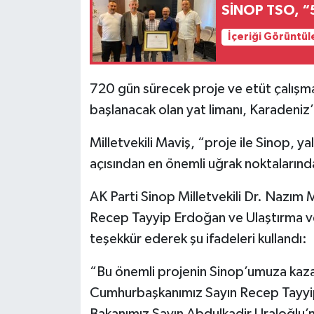
SİNOP TSO, “
İçeriği Görüntül
720 gün sürecek proje ve etüt çalışmal
başlanacak olan yat limanı, Karadeniz’d
Milletvekili Maviş, “proje ile Sinop, ya
açısından en önemli uğrak noktalarında
AK Parti Sinop Milletvekili Dr. Nazı
Recep Tayyip Erdoğan ve Ulaştırma ve
teşekkür ederek şu ifadeleri kullandı:
“Bu önemli projenin Sinop’umuza kaz
Cumhurbaşkanımız Sayın Recep Tayyip