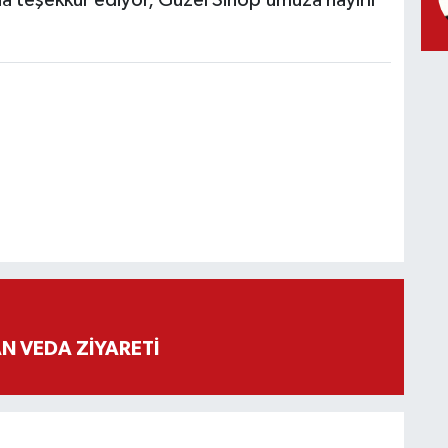
a teşekkür ediyor, Güzel Sinop’umuza hayırlı
 VEDA ZİYARETİ