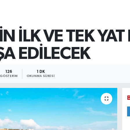
N İLK VE TEK YAT
ŞA EDİLECEK
126
1 DK
GÖSTERIM
OKUNMA SÜRESI