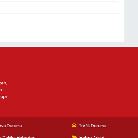
ken,
n
yapı
ava Durumu
Trafik Durumu
 Dakika Haberleri
Haber Arşivi