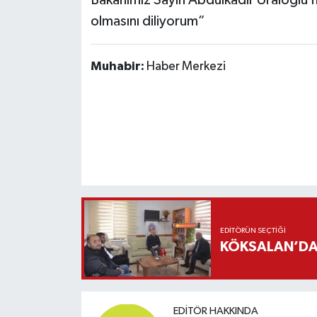
Bakanımız Sayın Abdulkadir Uraloğlu’n
olmasını diliyorum”
Muhabir:
Haber Merkezi
EDITÖRÜN SEÇTIĞI
KÖKSALAN’DAN
EDITÖR HAKKINDA