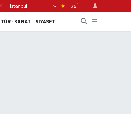
76
°
İstanbul
26
17
LTÜR - SANAT
SİYASET
01
02
44
4