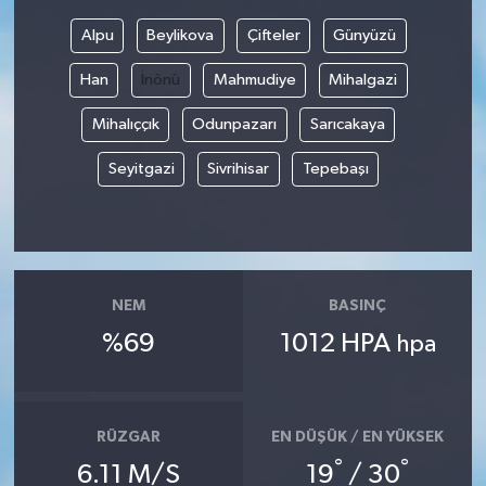
Alpu
Beylikova
Çifteler
Günyüzü
Han
İnönü
Mahmudiye
Mihalgazi
Mihalıççık
Odunpazarı
Sarıcakaya
Seyitgazi
Sivrihisar
Tepebaşı
NEM
BASINÇ
%69
1012 HPA
hpa
RÜZGAR
EN DÜŞÜK / EN YÜKSEK
°
°
6.11 M/S
19
/ 30