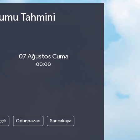
urumu Tahmini
07 Ağustos Cuma
00:00
ççık
Odunpazarı
Sarıcakaya