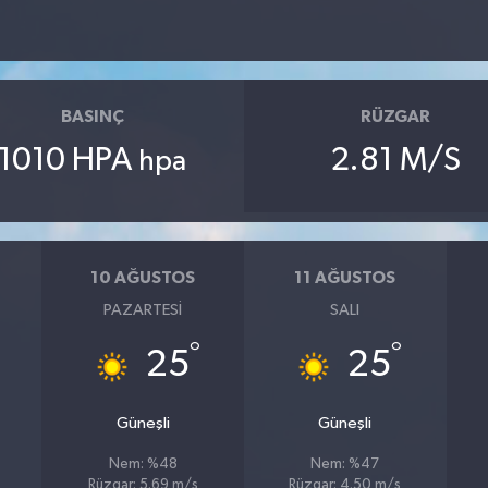
BASINÇ
RÜZGAR
1010 HPA
2.81 M/S
hpa
10 AĞUSTOS
11 AĞUSTOS
PAZARTESI
SALI
°
°
25
25
Güneşli
Güneşli
Nem: %48
Nem: %47
Rüzgar: 5.69 m/s
Rüzgar: 4.50 m/s