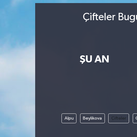
Çifteler Bug
ŞU AN
Alpu
Beylikova
Çifteler