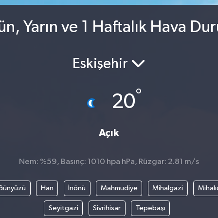
ün, Yarın ve 1 Haftalık Hava D
Eskişehir
°
20
Açık
Nem: %59, Basınç: 1010 hpa hPa, Rüzgar: 2.81 m/s
Günyüzü
Han
İnönü
Mahmudiye
Mihalgazi
Mihalı
Seyitgazi
Sivrihisar
Tepebaşı