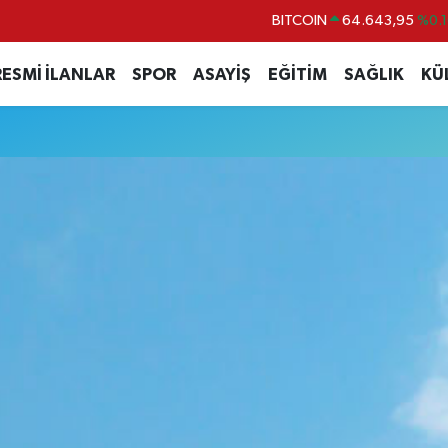
BITCOIN
64.643,95
%0.1
DOLAR
47,6704
%
RESMİ İLANLAR
SPOR
ASAYİŞ
EĞİTİM
SAĞLIK
KÜ
EURO
55,0406
%-0.0
STERLİN
64,2143
%
GRAM ALTIN
6500.87
%0.1
BİST100
13.799
%7