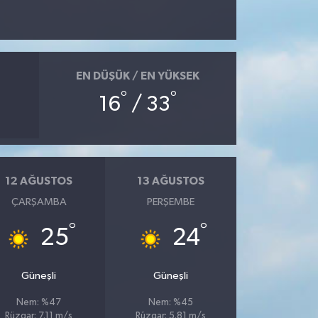
EN DÜŞÜK / EN YÜKSEK
°
°
16
/ 33
12 AĞUSTOS
13 AĞUSTOS
ÇARŞAMBA
PERŞEMBE
°
°
25
24
Güneşli
Güneşli
Nem: %47
Nem: %45
Rüzgar: 7.11 m/s
Rüzgar: 5.81 m/s