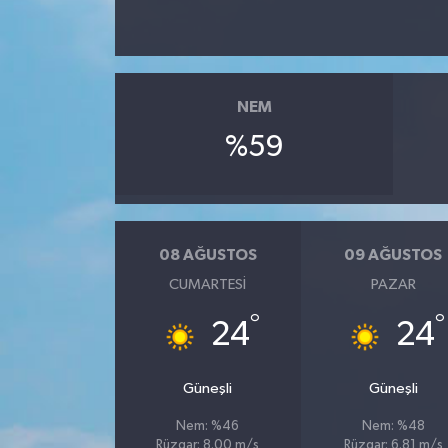
NEM
%59
08 AĞUSTOS
09 AĞUSTOS
CUMARTESI
PAZAR
°
°
24
24
Güneşli
Güneşli
Nem: %46
Nem: %48
Rüzgar: 8.00 m/s
Rüzgar: 6.81 m/s