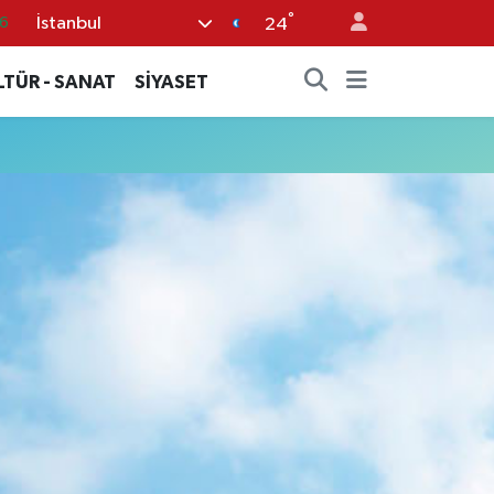
°
İstanbul
6
24
0
LTÜR - SANAT
SİYASET
8
0
2
0