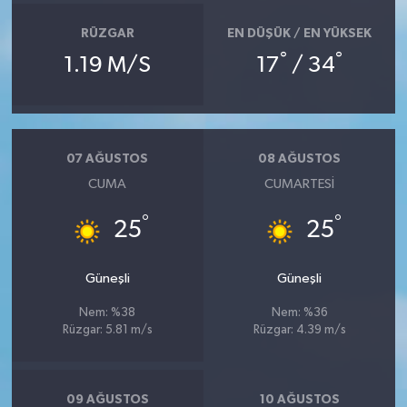
RÜZGAR
EN DÜŞÜK / EN YÜKSEK
°
°
1.19 M/S
17
/ 34
07 AĞUSTOS
08 AĞUSTOS
CUMA
CUMARTESI
°
°
25
25
Güneşli
Güneşli
Nem: %38
Nem: %36
Rüzgar: 5.81 m/s
Rüzgar: 4.39 m/s
09 AĞUSTOS
10 AĞUSTOS