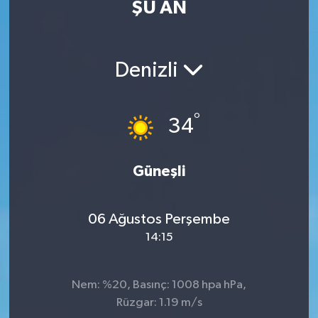
ŞU AN
Denizli
°
34
Güneşli
06 Ağustos Perşembe
14:15
Nem: %20, Basınç: 1008 hpa hPa,
Rüzgar: 1.19 m/s