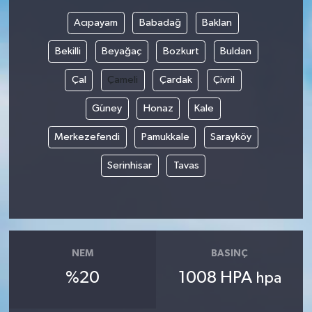
Acıpayam
Babadağ
Baklan
Bekilli
Beyağaç
Bozkurt
Buldan
Çal
Çameli
Çardak
Çivril
Güney
Honaz
Kale
Merkezefendi
Pamukkale
Sarayköy
Serinhisar
Tavas
NEM
BASINÇ
%20
1008 HPA
hpa