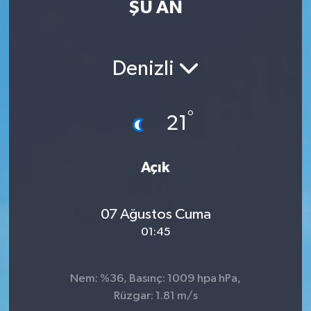
ŞU AN
Denizli
°
21
Açık
07 Ağustos Cuma
01:45
Nem: %36, Basınç: 1009 hpa hPa,
Rüzgar: 1.81 m/s