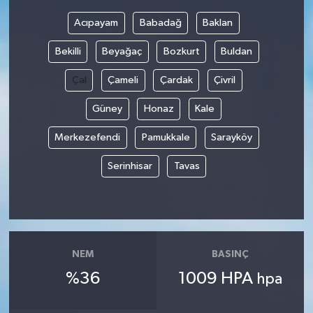
Acıpayam
Babadağ
Baklan
Bekilli
Beyağaç
Bozkurt
Buldan
Çal
Çameli
Çardak
Çivril
Güney
Honaz
Kale
Merkezefendi
Pamukkale
Sarayköy
Serinhisar
Tavas
NEM
BASINÇ
%36
1009 HPA
hpa