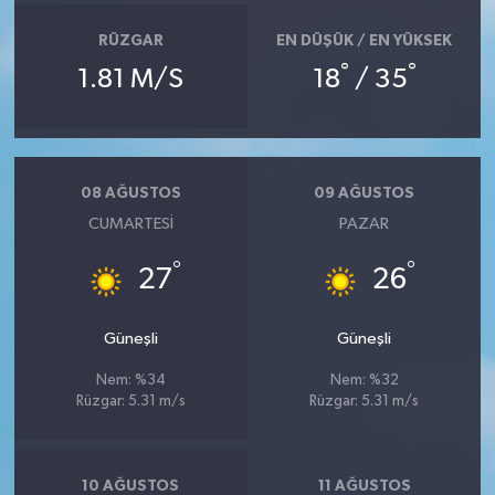
RÜZGAR
EN DÜŞÜK / EN YÜKSEK
°
°
1.81 M/S
18
/ 35
08 AĞUSTOS
09 AĞUSTOS
CUMARTESI
PAZAR
°
°
27
26
Güneşli
Güneşli
Nem: %34
Nem: %32
Rüzgar: 5.31 m/s
Rüzgar: 5.31 m/s
10 AĞUSTOS
11 AĞUSTOS