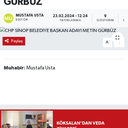
GÜRBÜZ
MUSTAFA USTA
23.02.2024 - 12:24
9
EDITÖR
YAYINLANMA
GÖSTERIM
OK
Paylaş
-
+
A
A
Muhabir:
Mustafa Usta
KÖKSALAN’DAN VEDA