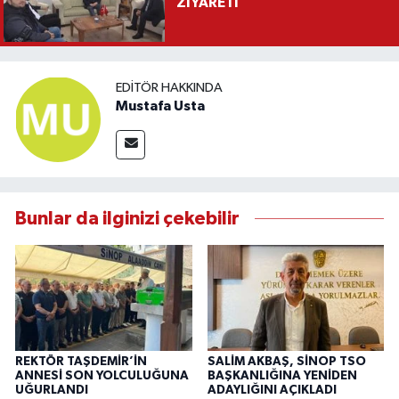
ZİYARETİ
EDITÖR HAKKINDA
Mustafa Usta
Bunlar da ilginizi çekebilir
REKTÖR TAŞDEMİR’İN
SALİM AKBAŞ, SİNOP TSO
ANNESİ SON YOLCULUĞUNA
BAŞKANLIĞINA YENİDEN
UĞURLANDI
ADAYLIĞINI AÇIKLADI