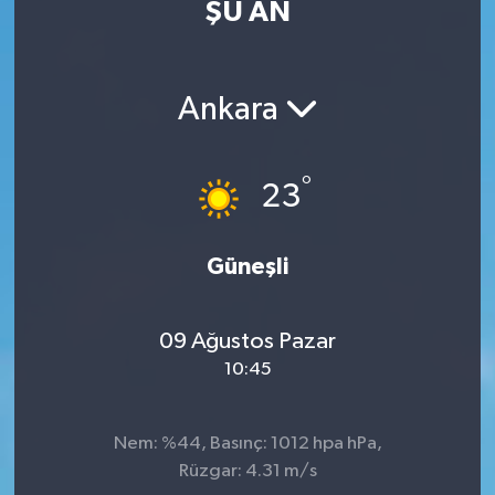
ŞU AN
Ankara
°
23
Güneşli
09 Ağustos Pazar
10:45
Nem: %44, Basınç: 1012 hpa hPa,
Rüzgar: 4.31 m/s