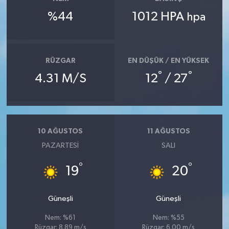
%44
1012 HPA
hpa
RÜZGAR
EN DÜŞÜK / EN YÜKSEK
°
°
4.31 M/S
12
/ 27
10 AĞUSTOS
11 AĞUSTOS
PAZARTESI
SALI
°
°
19
20
Güneşli
Güneşli
Nem: %61
Nem: %55
Rüzgar: 8.89 m/s
Rüzgar: 6.00 m/s