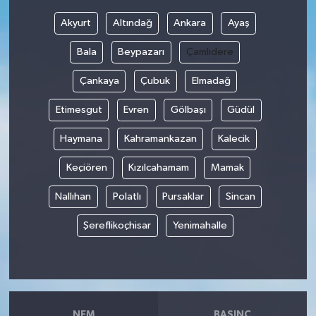
Akyurt
Altındağ
Ankara
Ayaş
Bala
Beypazarı
Çamlıdere
Çankaya
Çubuk
Elmadağ
Etimesgut
Evren
Gölbaşı
Güdül
Haymana
Kahramankazan
Kalecik
Keçiören
Kızılcahamam
Mamak
Nallıhan
Polatlı
Pursaklar
Sincan
Şereflikoçhisar
Yenimahalle
NEM
BASINÇ