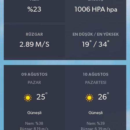
%23
1006 HPA
hpa
RÜZGAR
EN DÜŞÜK / EN YÜKSEK
°
°
2.89 M/S
19
/ 34
09 AĞUSTOS
10 AĞUSTOS
PAZAR
PAZARTESI
°
°
25
26
Güneşli
Güneşli
Nem: %38
Nem: %39
Rüzgar: 8.19 m/s
Rüzgar: 6.39 m/s