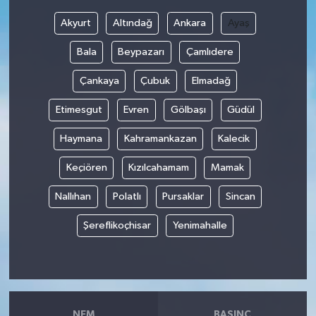
Akyurt
Altındağ
Ankara
Ayaş
Bala
Beypazarı
Çamlıdere
Çankaya
Çubuk
Elmadağ
Etimesgut
Evren
Gölbaşı
Güdül
Haymana
Kahramankazan
Kalecik
Keçiören
Kızılcahamam
Mamak
Nallıhan
Polatlı
Pursaklar
Sincan
Şereflikoçhisar
Yenimahalle
NEM
BASINÇ