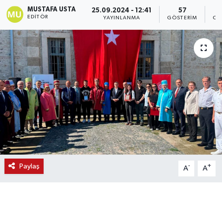
MUSTAFA USTA
25.09.2024 - 12:41
57
EDITÖR
YAYINLANMA
GÖSTERIM
OK
Paylaş
-
+
A
A