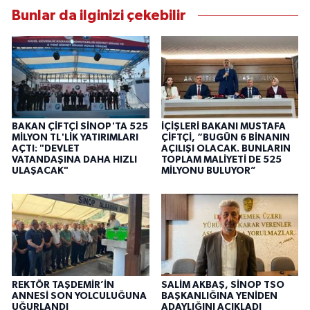
Bunlar da ilginizi çekebilir
BAKAN ÇİFTÇİ SİNOP'TA 525
İÇİŞLERİ BAKANI MUSTAFA
MİLYON TL'LİK YATIRIMLARI
ÇİFTÇİ, “BUGÜN 6 BİNANIN
AÇTI: "DEVLET
AÇILIŞI OLACAK. BUNLARIN
VATANDAŞINA DAHA HIZLI
TOPLAM MALİYETİ DE 525
ULAŞACAK"
MİLYONU BULUYOR”
REKTÖR TAŞDEMİR’İN
SALİM AKBAŞ, SİNOP TSO
ANNESİ SON YOLCULUĞUNA
BAŞKANLIĞINA YENİDEN
UĞURLANDI
ADAYLIĞINI AÇIKLADI