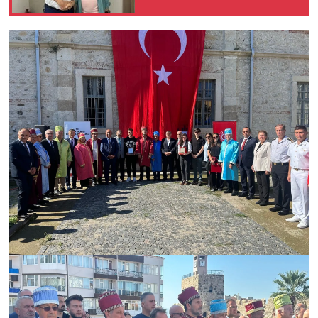
GAZETECİ AKSU’YA
ZİYARET