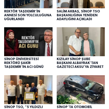
REKTÖR TAŞDEMİR’İN
SALİM AKBAŞ, SİNOP TSO
ANNESİ SON YOLCULUĞUNA
BAŞKANLIĞINA YENİDEN
UĞURLANDI
ADAYLIĞINI AÇIKLADI
SİNOP ÜNİVERSİTESİ
KIZILAY SİNOP ŞUBE
REKTÖRÜ ŞAKİR
BAŞKANI ALBAYRAK’TAN
TAŞDEMİR'İN ACI GÜNÜ
GAZETECİ AKSU’YA ZİYARET
SİNOP TSO, “5 YILDIZLI
SİNOP'TA OTOMOBİL