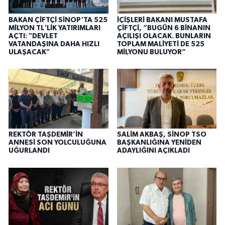
BAKAN ÇİFTÇİ SİNOP'TA 525
İÇİŞLERİ BAKANI MUSTAFA
MİLYON TL'LİK YATIRIMLARI
ÇİFTÇİ, “BUGÜN 6 BİNANIN
AÇTI: "DEVLET
AÇILIŞI OLACAK. BUNLARIN
VATANDAŞINA DAHA HIZLI
TOPLAM MALİYETİ DE 525
ULAŞACAK"
MİLYONU BULUYOR”
REKTÖR TAŞDEMİR’İN
SALİM AKBAŞ, SİNOP TSO
ANNESİ SON YOLCULUĞUNA
BAŞKANLIĞINA YENİDEN
UĞURLANDI
ADAYLIĞINI AÇIKLADI