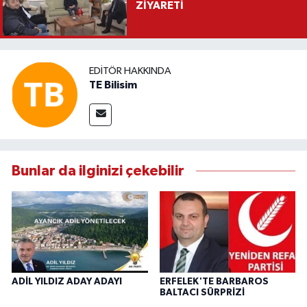
ZİYARETİ
EDITÖR HAKKINDA
TE Bilisim
Bunlar da ilginizi çekebilir
ADİL YILDIZ ADAY ADAYI
ERFELEK'TE BARBAROS
BALTACI SÜRPRİZİ