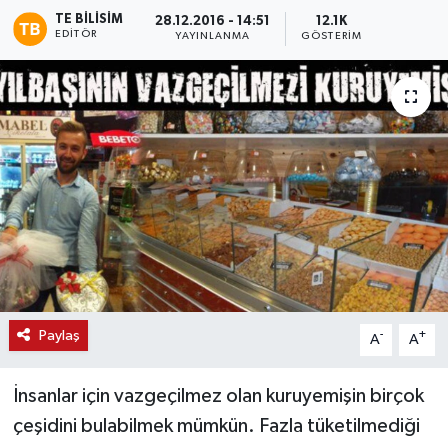
TE BILISIM
28.12.2016 - 14:51
12.1K
EDITÖR
YAYINLANMA
GÖSTERIM
Paylaş
-
+
A
A
İnsanlar için vazgeçilmez olan kuruyemişin birçok
çeşidini bulabilmek mümkün. Fazla tüketilmediği