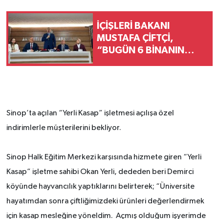
İÇİŞLERİ BAKANI
MUSTAFA ÇİFTÇİ,
“BUGÜN 6 BİNANIN
AÇILIŞI OLACAK.
BUNLARIN TOPLAM
MALİYETİ DE 525
MİLYONU BULUYOR”
Sinop’ta açılan “Yerli Kasap” işletmesi açılışa özel
indirimlerle müşterilerini bekliyor.
Sinop Halk Eğitim Merkezi karşısında hizmete giren “Yerli
Kasap” işletme sahibi Okan Yerli, dededen beri Demirci
köyünde hayvancılık yaptıklarını belirterek; “Üniversite
hayatımdan sonra çiftliğimizdeki ürünleri değerlendirmek
için kasap mesleğine yöneldim.
Açmış olduğum işyerimde