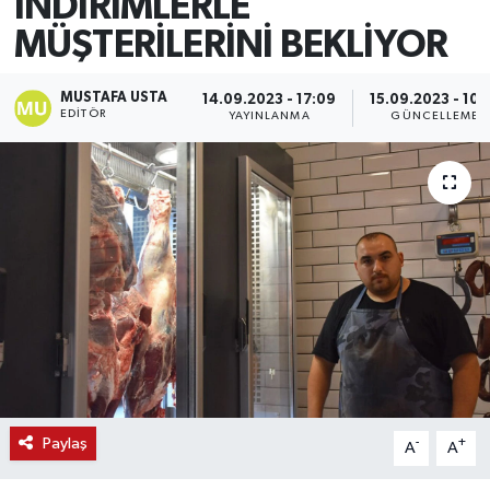
İNDİRİMLERLE
MÜŞTERİLERİNİ BEKLİYOR
MUSTAFA USTA
14.09.2023 - 17:09
15.09.2023 - 10:
EDITÖR
YAYINLANMA
GÜNCELLEME
Paylaş
-
+
A
A