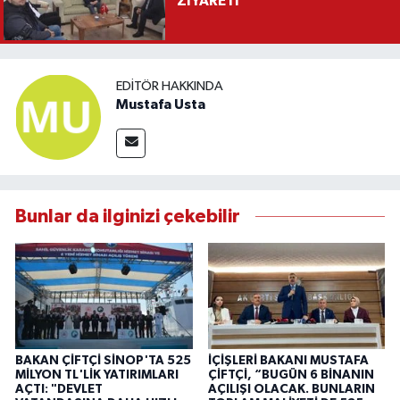
ZİYARETİ
EDITÖR HAKKINDA
Mustafa Usta
Bunlar da ilginizi çekebilir
BAKAN ÇİFTÇİ SİNOP'TA 525
İÇİŞLERİ BAKANI MUSTAFA
MİLYON TL'LİK YATIRIMLARI
ÇİFTÇİ, “BUGÜN 6 BİNANIN
AÇTI: "DEVLET
AÇILIŞI OLACAK. BUNLARIN