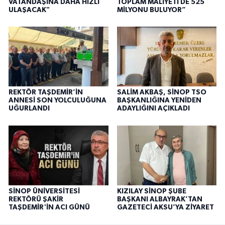
VATANDAŞINA DAHA HIZLI
TOPLAM MALİYETİ DE 525
ULAŞACAK"
MİLYONU BULUYOR”
REKTÖR TAŞDEMİR’İN
SALİM AKBAŞ, SİNOP TSO
ANNESİ SON YOLCULUĞUNA
BAŞKANLIĞINA YENİDEN
UĞURLANDI
ADAYLIĞINI AÇIKLADI
SİNOP ÜNİVERSİTESİ
KIZILAY SİNOP ŞUBE
REKTÖRÜ ŞAKİR
BAŞKANI ALBAYRAK’TAN
TAŞDEMİR'İN ACI GÜNÜ
GAZETECİ AKSU’YA ZİYARET