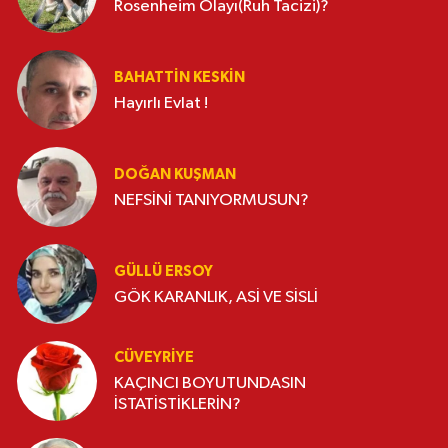
Rosenheim Olayı(Ruh Tacizi)?
BAHATTIN KESKİN
Hayırlı Evlat !
DOĞAN KUŞMAN
NEFSİNİ TANIYORMUSUN?
GÜLLÜ ERSOY
GÖK KARANLIK, ASİ VE SİSLİ
CÜVEYRIYE
KAÇINCI BOYUTUNDASIN
İSTATİSTİKLERİN?