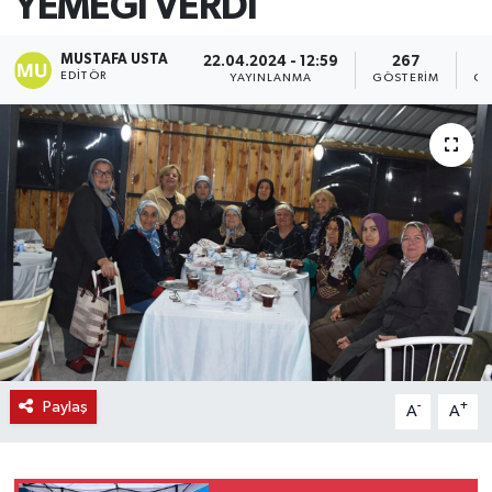
YEMEĞİ VERDİ
MUSTAFA USTA
22.04.2024 - 12:59
267
EDITÖR
YAYINLANMA
GÖSTERIM
OK
Paylaş
-
+
A
A