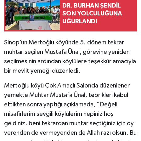
DR. BURHAN ŞENDİL
SON YOLCULUĞUNA
UĞURLANDI
Sinop’un Mertoğlu köyünde 5. dönem tekrar
muhtar seçilen Mustafa Ünal, görevine yeniden
seçilmesinin ardından köylülere teşekkür amacıyla
bir mevlit yemeği düzenledi.
Mertoğlu köyü Çok Amaçlı Salonda düzenlenen
yemekte Muhtar Mustafa Ünal, tebrikleri kabul
ettikten sonra yaptığı açıklamada, ”Değeli
misafirlerim sevgili köylülerim hepiniz hoş
geldiniz. beni tekrardan muhtar seçtiğiniz için oy
verenden de vermeyenden de Allah razı olsun. Bu