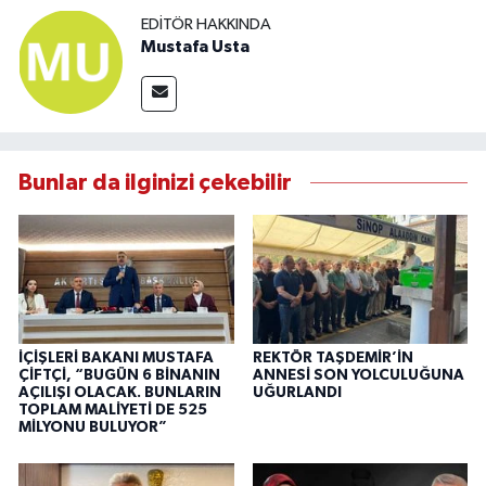
EDITÖR HAKKINDA
Mustafa Usta
Bunlar da ilginizi çekebilir
İÇİŞLERİ BAKANI MUSTAFA
REKTÖR TAŞDEMİR’İN
ÇİFTÇİ, “BUGÜN 6 BİNANIN
ANNESİ SON YOLCULUĞUNA
AÇILIŞI OLACAK. BUNLARIN
UĞURLANDI
TOPLAM MALİYETİ DE 525
MİLYONU BULUYOR”