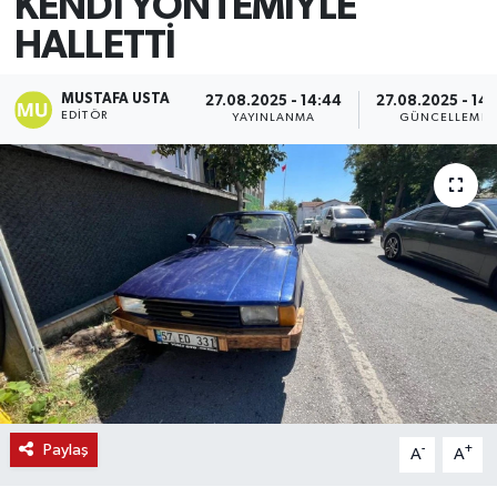
KENDİ YÖNTEMİYLE
HALLETTİ
MUSTAFA USTA
27.08.2025 - 14:44
27.08.2025 - 14:
EDITÖR
YAYINLANMA
GÜNCELLEME
Paylaş
-
+
A
A