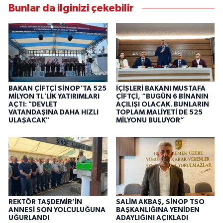
Bunlar da ilginizi çekebilir
BAKAN ÇİFTÇİ SİNOP'TA 525
İÇİŞLERİ BAKANI MUSTAFA
MİLYON TL'LİK YATIRIMLARI
ÇİFTÇİ, “BUGÜN 6 BİNANIN
AÇTI: "DEVLET
AÇILIŞI OLACAK. BUNLARIN
VATANDAŞINA DAHA HIZLI
TOPLAM MALİYETİ DE 525
ULAŞACAK"
MİLYONU BULUYOR”
REKTÖR TAŞDEMİR’İN
SALİM AKBAŞ, SİNOP TSO
ANNESİ SON YOLCULUĞUNA
BAŞKANLIĞINA YENİDEN
UĞURLANDI
ADAYLIĞINI AÇIKLADI