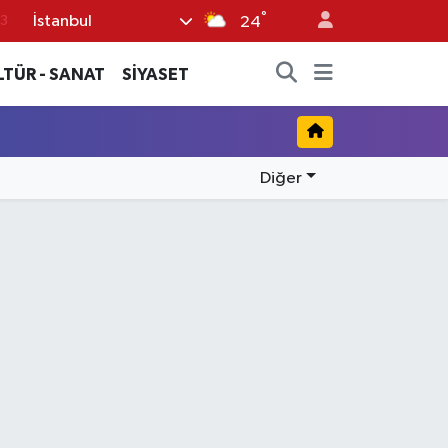
°
İstanbul
3
24
6
LTÜR - SANAT
SİYASET
2
7
5
Diğer
0