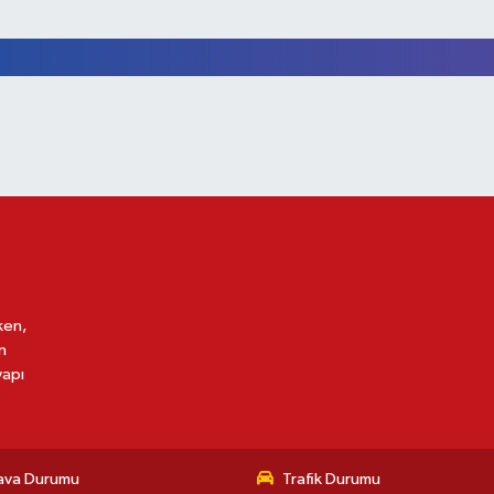
ken,
n
yapı
ava Durumu
Trafik Durumu