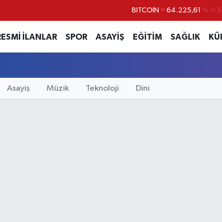
BITCOIN
64.225,61
%-0.6
DOLAR
47,7143
%0.1
RESMİ İLANLAR
SPOR
ASAYİŞ
EĞİTİM
SAĞLIK
KÜ
EURO
55,0317
%-0.0
STERLİN
64,2463
%0.0
GRAM ALTIN
6510.40
%0.4
Asayiş
Müzik
Teknoloji
Dini
BİST100
13.799
%7