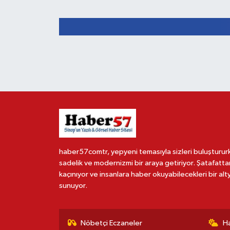
haber57comtr, yepyeni temasıyla sizleri buluşturur
sadelik ve modernizmi bir araya getiriyor. Şatafatta
kaçınıyor ve insanlara haber okuyabilecekleri bir alt
sunuyor.
Nöbetçi Eczaneler
H