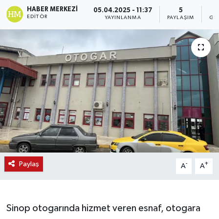
HABER MERKEZI
05.04.2025 - 11:37
5
EDITÖR
YAYINLANMA
PAYLAŞIM
GÖ
Paylaş
-
+
A
A
Sinop otogarında hizmet veren esnaf, otogara