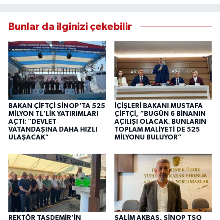
Bunlar da ilginizi çekebilir
BAKAN ÇİFTÇİ SİNOP'TA 525
İÇİŞLERİ BAKANI MUSTAFA
MİLYON TL'LİK YATIRIMLARI
ÇİFTÇİ, “BUGÜN 6 BİNANIN
AÇTI: "DEVLET
AÇILIŞI OLACAK. BUNLARIN
VATANDAŞINA DAHA HIZLI
TOPLAM MALİYETİ DE 525
ULAŞACAK"
MİLYONU BULUYOR”
REKTÖR TAŞDEMİR’İN
SALİM AKBAŞ, SİNOP TSO