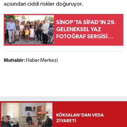
açısından ciddi riskler doğuruyor.
SİNOP’TA SİFAD’IN 29.
GELENEKSEL YAZ
FOTOĞRAF SERGİSİ
AÇILDI
Muhabir:
Haber Merkezi
KÖKSALAN’DAN VEDA
ZİYARETİ