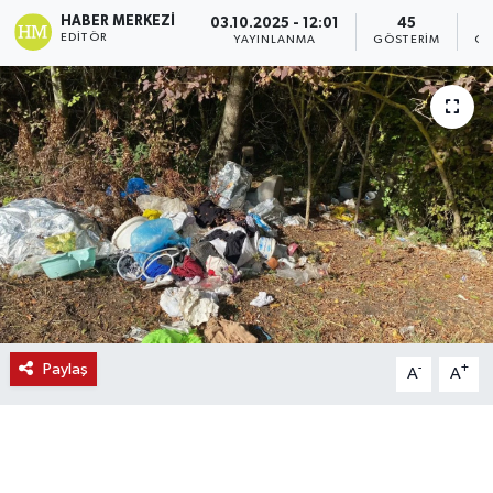
HABER MERKEZI
03.10.2025 - 12:01
45
EDITÖR
YAYINLANMA
GÖSTERIM
OK
Paylaş
-
+
A
A